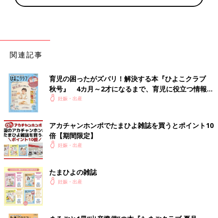
関連記事
育児の困ったがズバリ！解決する本『ひよこクラブ
秋号』 4カ月～2才になるまで、育児に役立つ情報が
いっぱい！
妊娠・出産
アカチャンホンポでたまひよ雑誌を買うとポイント10
倍【期間限定】
妊娠・出産
たまひよの雑誌
妊娠・出産