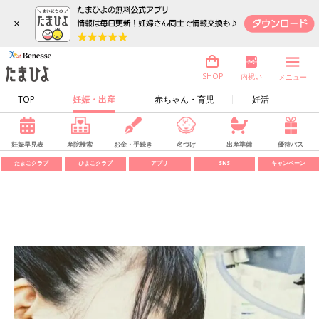
×
内祝い
SHOP
メニュー
TOP
妊娠・出産
赤ちゃん・育児
妊活
妊娠早見表
産院検索
お金・手続き
名づけ
出産準備
優待パス
たまごクラブ
ひよこクラブ
アプリ
SNS
キャンペーン