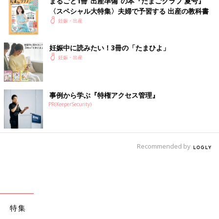
まるごと1冊“出産準備”の本『たまごクラブ 夏号』
〈スペシャル大特集〉夫婦で予習する 出産の教科書
妊娠・出産
妊娠中に読みたい！3冊の「たまひよ」
妊娠・出産
事例から学ぶ『特権アクセス管理』
PR(KeeperSecurity)
Recommended by
特集