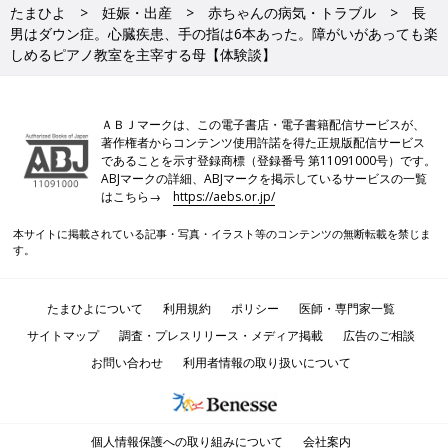
たまひよ
妊娠・出産
赤ちゃんの病気・トラブル
長
男はダウン症。心臓疾患、手の指は6本あった。障がいがあっても楽
しめるピアノ教室を主宰する母【体験談】
ＡＢＪマークは、この電子書店・電子書籍配信サービスが、
著作権者からコンテンツ使用許諾を得た正規版配信サービス
であることを示す登録商標（登録番号 第11091000号）です。
ABJマークの詳細、ABJマークを掲示しているサービスの一覧
はこちら→
https://aebs.or.jp/
本サイトに掲載されている記事・写真・イラスト等のコンテンツの無断転載を禁じま
す。
たまひよについて
利用規約
ポリシー
医師・専門家一覧
サイトマップ
調査・プレスリリース・メディア掲載
広告のご相談
お問い合わせ
利用者情報の取り扱いについて
個人情報保護への取り組みについて
会社案内