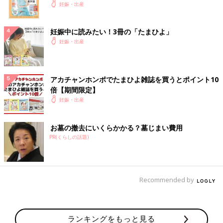
妊娠・出産
妊娠中に読みたい！3冊の「たまひよ」
妊娠・出産
アカチャンホンポでたまひよ雑誌を買うとポイント10
倍【期間限定】
妊娠・出産
お墓の撤去にいくらかかる？墓じまい費用
PR(くらしの話題)
Recommended by
ランキングをもっと見る