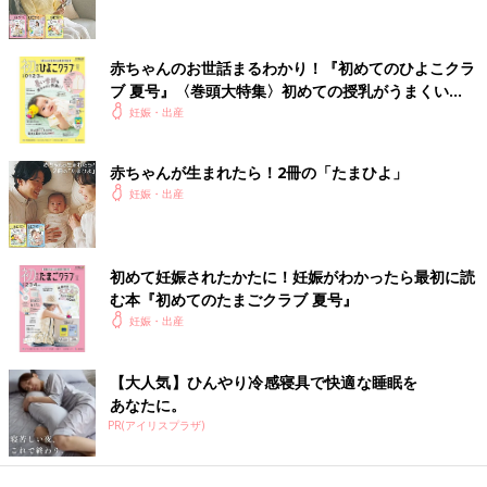
赤ちゃんのお世話まるわかり！『初めてのひよこクラ
ブ 夏号』〈巻頭大特集〉初めての授乳がうまくい
く！ おっぱい・ミルクの基本と夏のトラブル 解決テ
妊娠・出産
ク
赤ちゃんが生まれたら！2冊の「たまひよ」
妊娠・出産
初めて妊娠されたかたに！妊娠がわかったら最初に読
む本『初めてのたまごクラブ 夏号』
妊娠・出産
【大人気】ひんやり冷感寝具で快適な睡眠を
あなたに。
PR(アイリスプラザ)