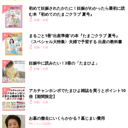
初めて妊娠されたかたに！妊娠がわかったら最初に読
む本『初めてのたまごクラブ 夏号』
妊娠・出産
まるごと1冊“出産準備”の本『たまごクラブ 夏号』
〈スペシャル大特集〉夫婦で予習する 出産の教科書
妊娠・出産
妊娠中に読みたい！3冊の「たまひよ」
妊娠・出産
アカチャンホンポでたまひよ雑誌を買うとポイント10
倍【期間限定】
妊娠・出産
お墓の撤去にいくらかかる？墓じまい費用
PR(くらしの話題)