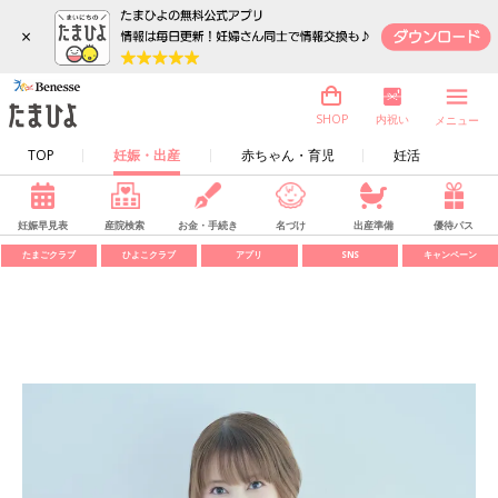
×
内祝い
SHOP
メニュー
TOP
妊娠・出産
赤ちゃん・育児
妊活
妊娠早見表
産院検索
お金・手続き
名づけ
出産準備
優待パス
たまごクラブ
ひよこクラブ
アプリ
SNS
キャンペーン