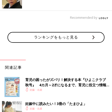
Recommended by
ランキングをもっと見る
関連記事
育児の困ったがズバリ！解決する本『ひよこクラブ
秋号』 4カ月～2才になるまで、育児に役立つ情報が
いっぱい！
妊娠・出産
妊娠中に読みたい！3冊の「たまひよ」
妊娠・出産