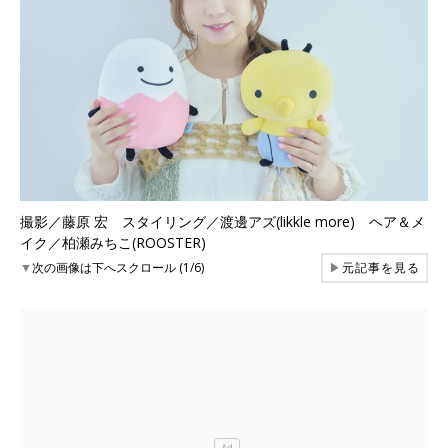
撮影／藤原 宏 スタイリング／渡邊アズ(likkle more) ヘア＆メ
イク／柏瀬みちこ(ROOSTER)
▼
次の画像は下へスクロール (1/6)
▶
元記事を見る