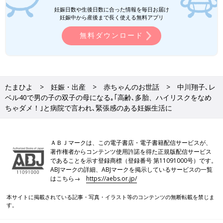
妊娠日数や生後日数に合った情報を毎日お届け
妊娠中から産後まで長く使える無料アプリ
無料ダウンロード
たまひよ
妊娠・出産
赤ちゃんのお世話
中川翔子､レ
ベル40で男の子の双子の母になる｡｢高齢､多胎、ハイリスクをなめ
ちゃダメ！｣と病院で言われ､緊張感のある妊娠生活に
ＡＢＪマークは、この電子書店・電子書籍配信サービスが、
著作権者からコンテンツ使用許諾を得た正規版配信サービス
であることを示す登録商標（登録番号 第11091000号）です。
ABJマークの詳細、ABJマークを掲示しているサービスの一覧
はこちら→
https://aebs.or.jp/
本サイトに掲載されている記事・写真・イラスト等のコンテンツの無断転載を禁じま
す。