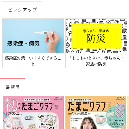
ピックアップ
もしものときの」赤ちゃん・
日本外来小児科学会リーフレッ
六星
家族の防災
ト検討会
最新号