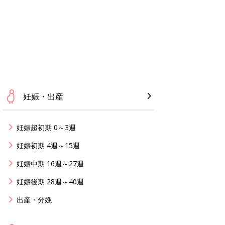
妊娠・出産
妊娠超初期 0～3週
妊娠初期 4週～15週
妊娠中期 16週～27週
妊娠後期 28週～40週
出産・分娩