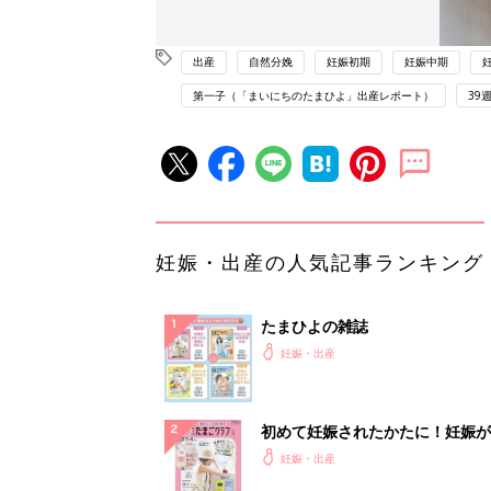
出産
自然分娩
妊娠初期
妊娠中期
第一子（「まいにちのたまひよ」出産レポート）
39
妊娠・出産の人気記事ランキング
たまひよの雑誌
妊娠・出産
初めて妊娠されたかたに！妊娠が
ったら最初に読む本『初めてのた
妊娠・出産
クラブ 夏号』