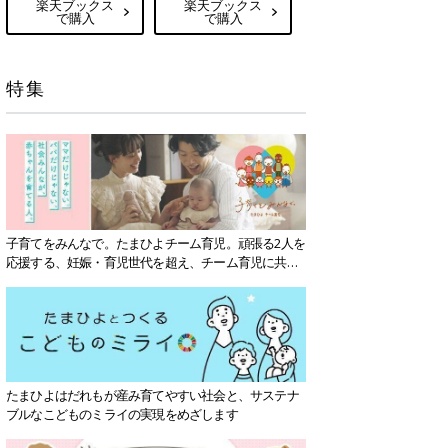
楽天ブックス
楽天ブックス
で購入
で購入
特集
子育てをみんなで。たまひよチーム育児。頑張る2人を
応援する、妊娠・育児世代を超え、チーム育児に共感
する社会を目指していきます。
たまひよはだれもが産み育てやすい社会と、サステナ
ブルなこどものミライの実現をめざします