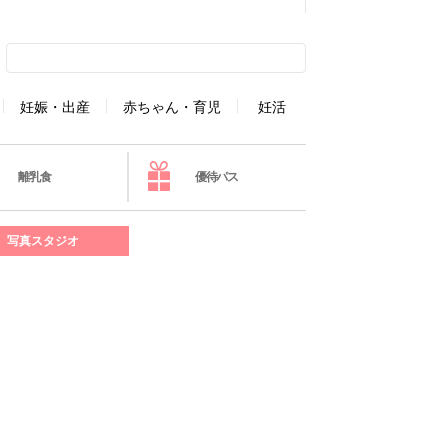
妊娠・出産
赤ちゃん・育児
妊活
離乳食
優待パス
写真スタジオ