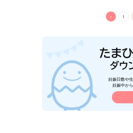
<
1
妊娠日数や
妊娠中か