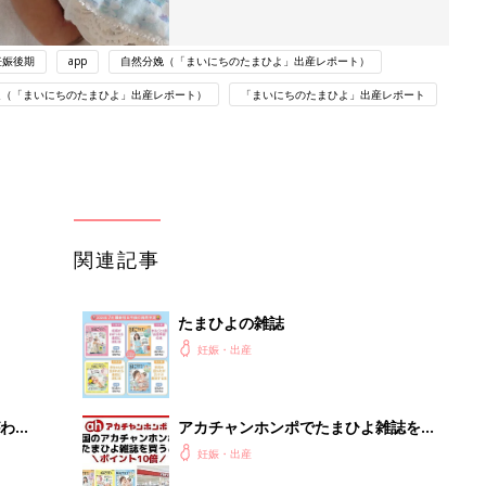
妊娠後期
app
自然分娩（「まいにちのたまひよ」出産レポート）
週（「まいにちのたまひよ」出産レポート）
「まいにちのたまひよ」出産レポート
関連記事
たまひよの雑誌
妊娠・出産
わか
アカチャンホンポでたまひよ雑誌を買
まご
うとポイント10倍【期間限定】
妊娠・出産