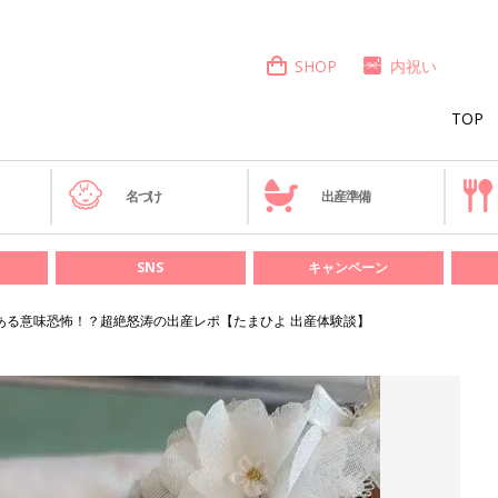
SHOP
内祝い
TOP
き
名づけ
出産準備
SNS
キャンペーン
ある意味恐怖！？超絶怒涛の出産レポ【たまひよ 出産体験談】