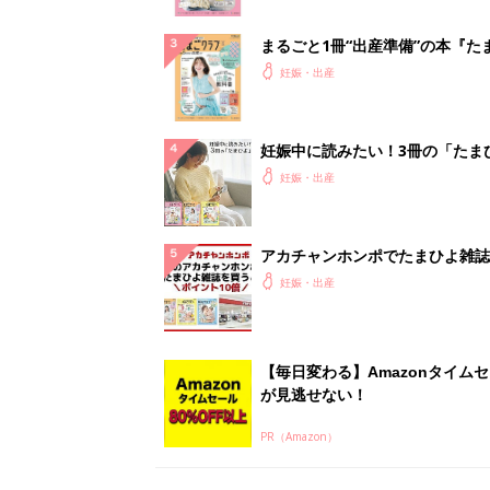
まるごと1冊“出産準備”の本『た
クラブ 夏号』〈スペシャル大特
妊娠・出産
夫婦で予習する 出産の教科書
妊娠中に読みたい！3冊の「たま
よ」
妊娠・出産
アカチャンホンポでたまひよ雑誌
うとポイント10倍【期間限定】
妊娠・出産
【毎日変わる】Amazonタイム
が見逃せない！
PR（Amazon）