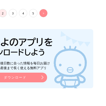
2
3
4
5
>
生後日数に合った情報を毎日お届け
ら産後まで長く使える無料アプリ
ダウンロード