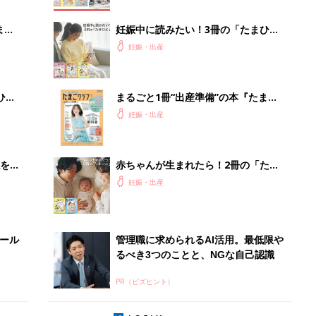
まご
妊娠中に読みたい！3冊の「たまひ
集〉
よ」
妊娠・出産
ひ
まるごと1冊“出産準備”の本『たまご
クラブ 夏号』〈スペシャル大特集〉
妊娠・出産
夫婦で予習する 出産の教科書
を買
赤ちゃんが生まれたら！2冊の「たま
ひよ」
妊娠・出産
セール
管理職に求められるAI活用。最低限や
るべき3つのことと、NGな自己認識
PR（ビズヒント）