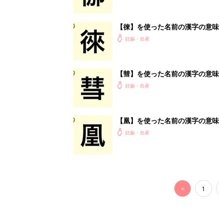
<
1
妊娠日数や
妊娠中か