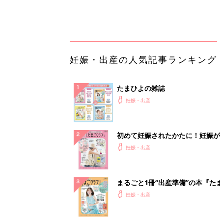
まるごと1冊“出産準備”の本『た
クラブ 夏号』〈スペシャル大特
妊娠・出産
夫婦で予習する 出産の教科書
妊娠中に読みたい！3冊の「たま
よ」
妊娠・出産
アカチャンホンポでたまひよ雑誌
うとポイント10倍【期間限定】
妊娠・出産
「持ち家を売る時のNG行為」知
るだけで得する事とは
PR（イエウール）