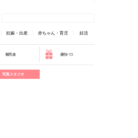
妊娠・出産
赤ちゃん・育児
妊活
離乳食
優待パス
写真スタジオ