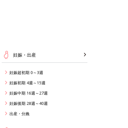
妊娠・出産
妊娠超初期 0～3週
妊娠初期 4週～15週
妊娠中期 16週～27週
妊娠後期 28週～40週
出産・分娩