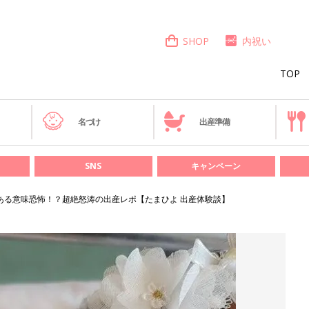
SHOP
内祝い
TOP
き
名づけ
出産準備
SNS
キャンペーン
ある意味恐怖！？超絶怒涛の出産レポ【たまひよ 出産体験談】