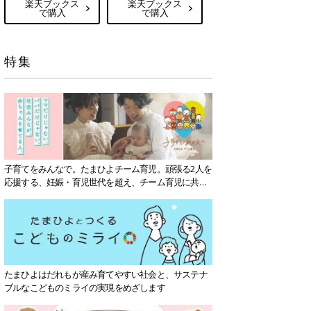
楽天ブックス
楽天ブックス
で購入
で購入
特集
子育てをみんなで。たまひよチーム育児。頑張る2人を
応援する、妊娠・育児世代を超え、チーム育児に共感
する社会を目指していきます。
たまひよはだれもが産み育てやすい社会と、サステナ
ブルなこどものミライの実現をめざします