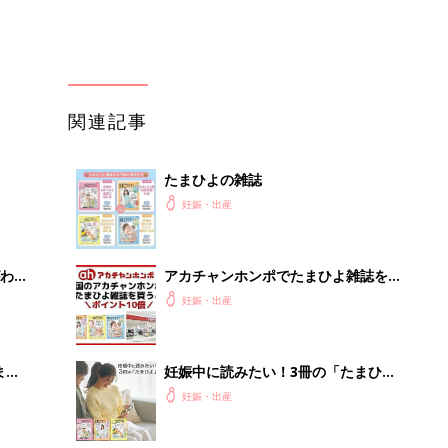
まご
妊娠中に読みたい！3冊の「たまひ
集〉
よ」
妊娠・出産
ひ
まるごと1冊“出産準備”の本『たまご
クラブ 夏号』〈スペシャル大特集〉
妊娠・出産
夫婦で予習する 出産の教科書
を買
赤ちゃんが生まれたら！2冊の「たま
ひよ」
妊娠・出産
って
「持ち家を売る時のNG行為」知って
るだけで得する事とは
PR（イエウール）