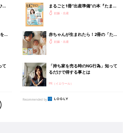
Recommended by
出産予定日計算ツール
った
排卵日や最終生理日から出産予定日を計算した
り、妊活のタイミングの目安も
お金・手続き
出産
出産費用やもらえるお金・必要な手続きを知ろ
う