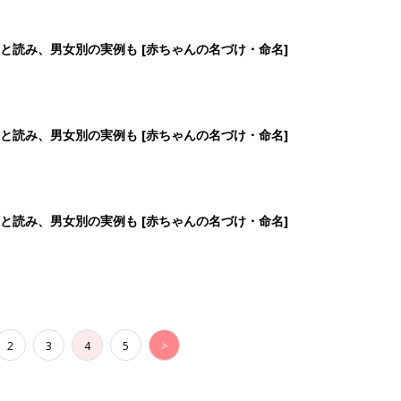
2
3
4
5
>
生後日数に合った情報を毎日お届け
ら産後まで長く使える無料アプリ
ダウンロード