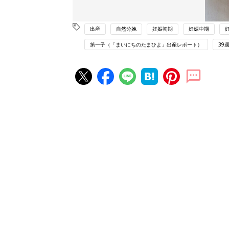
出産
自然分娩
妊娠初期
妊娠中期
第一子（「まいにちのたまひよ」出産レポート）
39
妊娠・出産の人気記事ランキング
たまひよの雑誌
妊娠・出産
初めて妊娠されたかたに！妊娠が
ったら最初に読む本『初めてのた
妊娠・出産
クラブ 夏号』