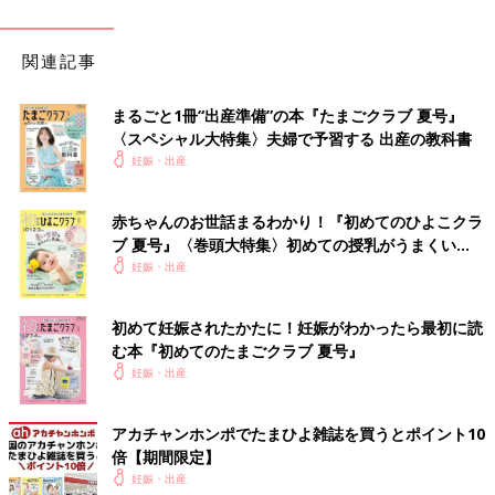
関連記事
まるごと1冊“出産準備”の本『たまごクラブ 夏号』
〈スペシャル大特集〉夫婦で予習する 出産の教科書
妊娠・出産
赤ちゃんのお世話まるわかり！『初めてのひよこクラ
ブ 夏号』〈巻頭大特集〉初めての授乳がうまくい
く！ おっぱい・ミルクの基本と夏のトラブル 解決テ
妊娠・出産
ク
初めて妊娠されたかたに！妊娠がわかったら最初に読
む本『初めてのたまごクラブ 夏号』
妊娠・出産
アカチャンホンポでたまひよ雑誌を買うとポイント10
倍【期間限定】
妊娠・出産