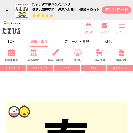
×
内祝い
SHOP
メニュー
TOP
妊娠・出産
赤ちゃん・育児
妊活
妊娠早見表
産院検索
お金・手続き
名づけ
出産準備
優待パス
たまごクラブ
ひよこクラブ
アプリ
SNS
キャンペーン