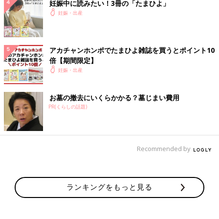
妊娠中に読みたい！3冊の「たまひよ」
妊娠・出産
アカチャンホンポでたまひよ雑誌を買うとポイント10
倍【期間限定】
妊娠・出産
お墓の撤去にいくらかかる？墓じまい費用
PR(くらしの話題)
Recommended by
ランキングをもっと見る