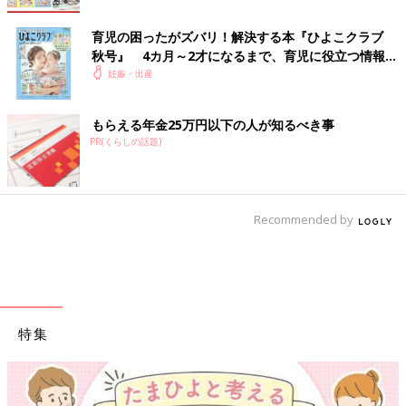
育児の困ったがズバリ！解決する本『ひよこクラブ
秋号』 4カ月～2才になるまで、育児に役立つ情報が
いっぱい！
妊娠・出産
もらえる年金25万円以下の人が知るべき事
PR(くらしの話題)
Recommended by
特集