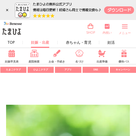
×
内祝い
SHOP
メニュー
TOP
妊娠・出産
赤ちゃん・育児
妊活
妊娠早見表
産院検索
お金・手続き
名づけ
出産準備
優待パス
たまごクラブ
ひよこクラブ
アプリ
SNS
キャンペーン