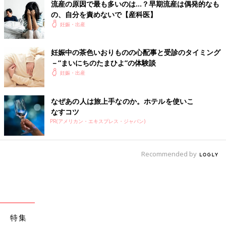
流産の原因で最も多いのは…？早期流産は偶発的なも
の、自分を責めないで【産科医】
妊娠・出産
妊娠中の茶色いおりものの心配事と受診のタイミング
－”まいにちのたまひよ”の体験談
妊娠・出産
なぜあの人は旅上手なのか。ホテルを使いこ
なすコツ
PR(アメリカン・エキスプレス・ジャパン)
Recommended by
特集