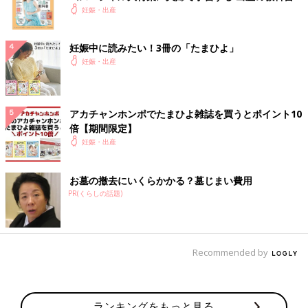
妊娠・出産
妊娠中に読みたい！3冊の「たまひよ」
妊娠・出産
アカチャンホンポでたまひよ雑誌を買うとポイント10
倍【期間限定】
妊娠・出産
お墓の撤去にいくらかかる？墓じまい費用
PR(くらしの話題)
Recommended by
ランキングをもっと見る