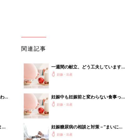
まご
方いますか？－”まいにちのたまひ
妊娠・出産
よ”の体験談
まご
妊娠糖尿病の相談と対策－”まいにち
集〉
のたまひよ”の体験談
妊娠・出産
ひ
妊娠前からの体重増加について－”ま
いにちのたまひよ”の体験談
妊娠・出産
を買
妊娠中の食事として注目、1日5～6食
に、血糖値を急激に上げすぎない食事
妊娠・出産
法
歩
誰かの不用品は私の必需品。フリマに
参加したらお宝だらけだった
PR（UR都市機構）