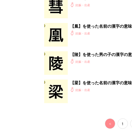
<
1
妊娠日数や
妊娠中か