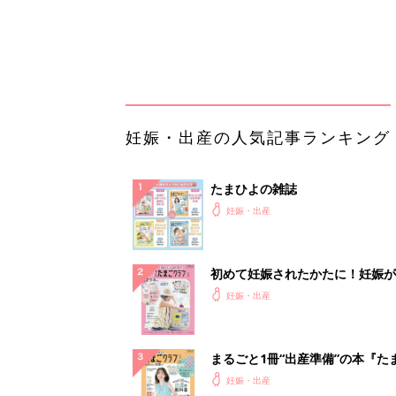
ったら最初に読む本『初めてのた
妊娠・出産
クラブ 夏号』
まるごと1冊“出産準備”の本『た
クラブ 夏号』〈スペシャル大特
妊娠・出産
夫婦で予習する 出産の教科書
妊娠中に読みたい！3冊の「たま
よ」
妊娠・出産
アカチャンホンポでたまひよ雑誌
うとポイント10倍【期間限定】
妊娠・出産
モノが捨てられずに困っていた里
が、新たに「買ったもの」は？
PR（UR都市機構）