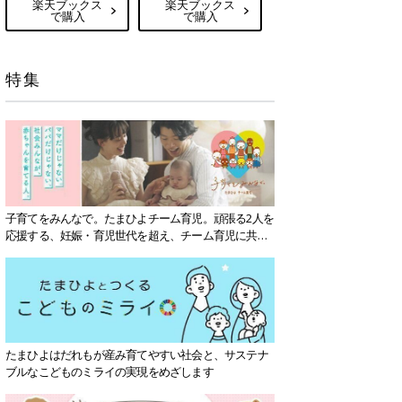
楽天ブックス
楽天ブックス
で購入
で購入
特集
子育てをみんなで。たまひよチーム育児。頑張る2人を
応援する、妊娠・育児世代を超え、チーム育児に共感
する社会を目指していきます。
たまひよはだれもが産み育てやすい社会と、サステナ
ブルなこどものミライの実現をめざします