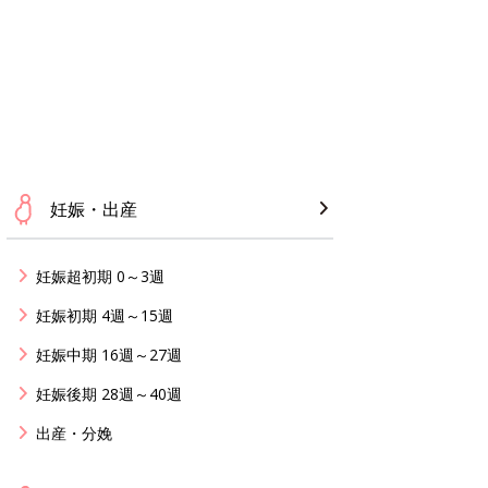
妊娠・出産
妊娠超初期 0～3週
妊娠初期 4週～15週
妊娠中期 16週～27週
妊娠後期 28週～40週
出産・分娩