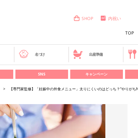
SHOP
内祝い
TOP
き
名づけ
出産準備
SNS
キャンペーン
【専門家監修】「妊娠中の外食メニュー」太りにくいのはどっち？”やりがちN