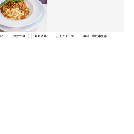
さん
妊娠中期
妊娠後期
たまごクラブ
医師・専門家監修
関連記事
一週間の献立、どう工夫しています
か？－"まいにちのたまひよ"に寄せら
妊娠・出産
れた投稿
わか
妊娠中も妊娠前と変わらない食事って