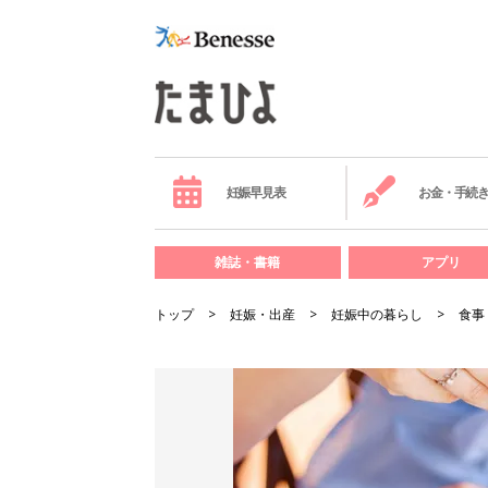
妊娠早見表
お金・手続
雑誌・書籍
アプリ
トップ
妊娠・出産
妊娠中の暮らし
食事