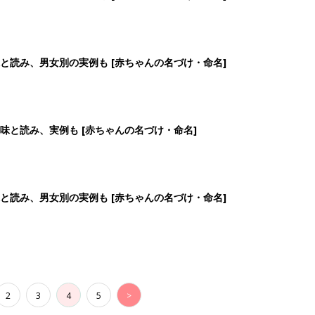
2
3
4
5
>
生後日数に合った情報を毎日お届け
ら産後まで長く使える無料アプリ
ダウンロード