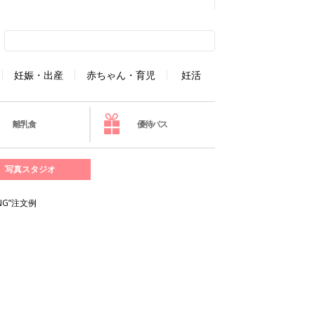
妊娠・出産
赤ちゃん・育児
妊活
離乳食
優待パス
写真スタジオ
G”注文例