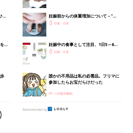
Recommended by
出産予定日計算ツール
った
排卵日や最終生理日から出産予定日を計算した
り、妊活のタイミングの目安も
お金・手続き
出産
出産費用やもらえるお金・必要な手続きを知ろ
う