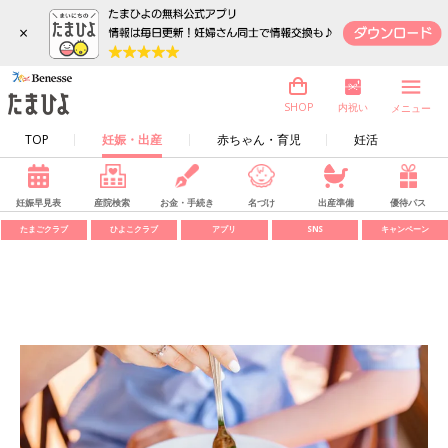
×
内祝い
SHOP
メニュー
TOP
妊娠・出産
赤ちゃん・育児
妊活
妊娠早見表
産院検索
お金・手続き
名づけ
出産準備
優待パス
たまごクラブ
ひよこクラブ
アプリ
SNS
キャンペーン