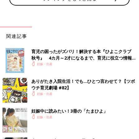
関連記事
育児の困ったがズバリ！解決する本『ひよこクラブ
秋号』 4カ月～2才になるまで、育児に役立つ情報が
いっぱい！
妊娠・出産
ありがたき入院生活！でも…ひとつ言わせて？【ツボ
ウチ育児劇場 #82】
妊娠・出産
妊娠中に読みたい！3冊の「たまひよ」
妊娠・出産