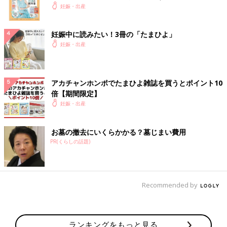
妊娠・出産
妊娠中に読みたい！3冊の「たまひよ」
妊娠・出産
アカチャンホンポでたまひよ雑誌を買うとポイント10
倍【期間限定】
妊娠・出産
お墓の撤去にいくらかかる？墓じまい費用
PR(くらしの話題)
Recommended by
ランキングをもっと見る