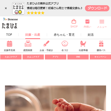
×
内祝い
SHOP
メニュー
TOP
妊娠・出産
赤ちゃん・育児
妊活
妊娠早見表
産院検索
お金・手続き
名づけ
出産準備
優待パス
たまごクラブ
ひよこクラブ
アプリ
SNS
キャンペーン