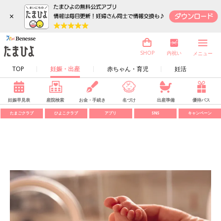
×
内祝い
SHOP
メニュー
TOP
妊娠・出産
赤ちゃん・育児
妊活
妊娠早見表
産院検索
お金・手続き
名づけ
出産準備
優待パス
たまごクラブ
ひよこクラブ
アプリ
SNS
キャンペーン