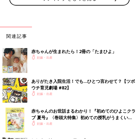
関連記事
赤ちゃんが生まれたら！2冊の「たまひよ」
妊娠・出産
ありがたき入院生活！でも…ひとつ言わせて？【ツボ
ウチ育児劇場 #82】
妊娠・出産
赤ちゃんのお世話まるわかり！『初めてのひよこクラ
ブ 夏号』〈巻頭大特集〉初めての授乳がうまくい
く！ おっぱい・ミルクの基本と夏のトラブル 解決テ
妊娠・出産
ク