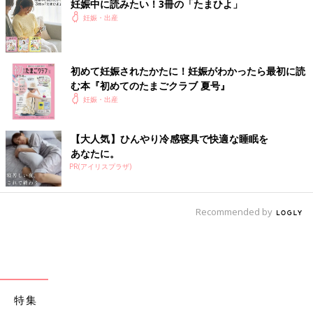
妊娠中に読みたい！3冊の「たまひよ」
妊娠・出産
初めて妊娠されたかたに！妊娠がわかったら最初に読
む本『初めてのたまごクラブ 夏号』
妊娠・出産
【大人気】ひんやり冷感寝具で快適な睡眠を
あなたに。
PR(アイリスプラザ)
Recommended by
特集