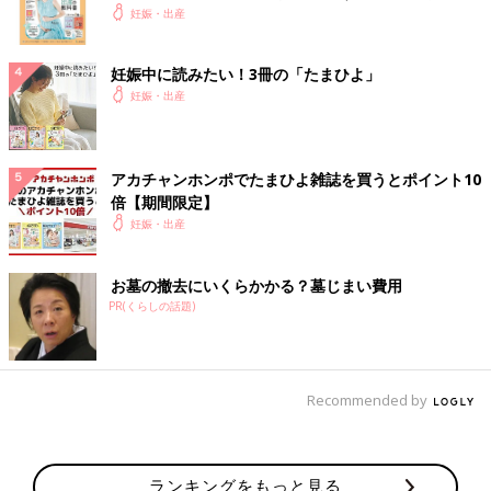
妊娠・出産
妊娠中に読みたい！3冊の「たまひよ」
妊娠・出産
アカチャンホンポでたまひよ雑誌を買うとポイント10
倍【期間限定】
妊娠・出産
お墓の撤去にいくらかかる？墓じまい費用
PR(くらしの話題)
Recommended by
ランキングをもっと見る