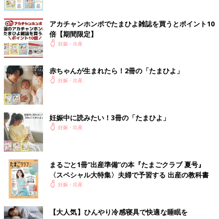
アカチャンホンポでたまひよ雑誌を買うとポイント10
倍【期間限定】
妊娠・出産
赤ちゃんが生まれたら！2冊の「たまひよ」
妊娠・出産
妊娠中に読みたい！3冊の「たまひよ」
妊娠・出産
まるごと1冊“出産準備”の本『たまごクラブ 夏号』
〈スペシャル大特集〉夫婦で予習する 出産の教科書
妊娠・出産
【大人気】ひんやり冷感寝具で快適な睡眠を