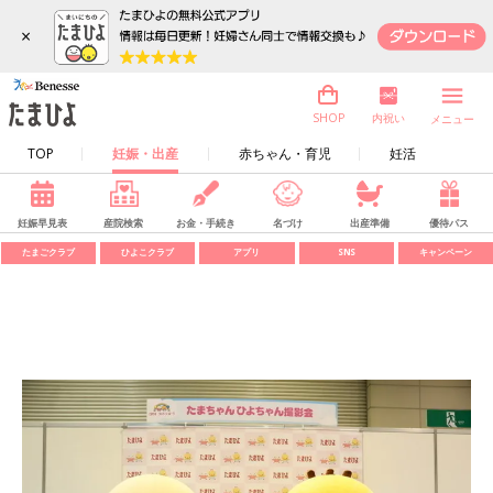
×
内祝い
SHOP
メニュー
TOP
妊娠・出産
赤ちゃん・育児
妊活
妊娠早見表
産院検索
お金・手続き
名づけ
出産準備
優待パス
たまごクラブ
ひよこクラブ
アプリ
SNS
キャンペーン