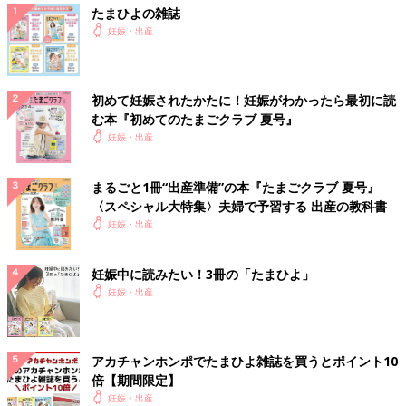
たまひよの雑誌
妊娠・出産
初めて妊娠されたかたに！妊娠がわかったら最初に読
む本『初めてのたまごクラブ 夏号』
妊娠・出産
まるごと1冊“出産準備”の本『たまごクラブ 夏号』
〈スペシャル大特集〉夫婦で予習する 出産の教科書
妊娠・出産
妊娠中に読みたい！3冊の「たまひよ」
妊娠・出産
アカチャンホンポでたまひよ雑誌を買うとポイント10
倍【期間限定】
妊娠・出産