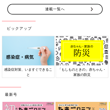
連載一覧へ
ピックアップ
すぐできるこ
「もしものときの」赤ちゃん・
日本外来小児科学会
家族の防災
ト検討会
最新号