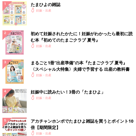
たまひよの雑誌
妊娠・出産
初めて妊娠されたかたに！妊娠がわかったら最初に読
む本『初めてのたまごクラブ 夏号』
妊娠・出産
まるごと1冊“出産準備”の本『たまごクラブ 夏号』
〈スペシャル大特集〉夫婦で予習する 出産の教科書
妊娠・出産
妊娠中に読みたい！3冊の「たまひよ」
妊娠・出産
アカチャンホンポでたまひよ雑誌を買うとポイント10
倍【期間限定】
妊娠・出産