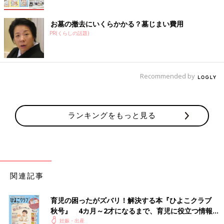
お墓の撤去にいくらかかる？墓じまい費用
PR(くらしの話題)
Recommended by
ランキングをもっと見る
関連記事
育児の困ったがズバリ！解決する本『ひよこクラブ
秋号』 4カ月～2才になるまで、育児に役立つ情報が
いっぱい！
妊娠・出産