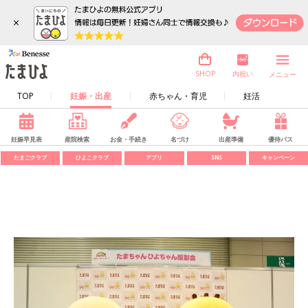
×
内祝い
SHOP
メニュー
TOP
妊娠・出産
赤ちゃん・育児
妊活
妊娠早見表
産院検索
お金・手続き
名づけ
出産準備
優待パス
たまごクラブ
ひよこクラブ
アプリ
SNS
キャンペーン