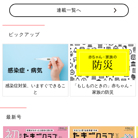
連載一覧へ
ピックアップ
できるこ
「もしものときの」赤ちゃん・
日本外来小児科学会リ
家族の防災
ト検討会
最新号