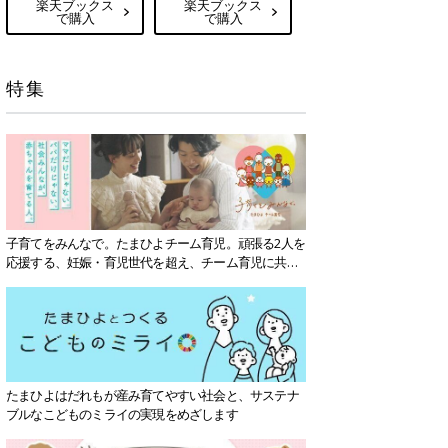
楽天ブックス
楽天ブックス
で購入
で購入
特集
子育てをみんなで。たまひよチーム育児。頑張る2人を
応援する、妊娠・育児世代を超え、チーム育児に共感
する社会を目指していきます。
たまひよはだれもが産み育てやすい社会と、サステナ
ブルなこどものミライの実現をめざします