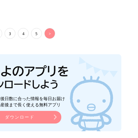
3
4
5
>
生後日数に合った情報を毎日お届け
ら産後まで長く使える無料アプリ
ダウンロード