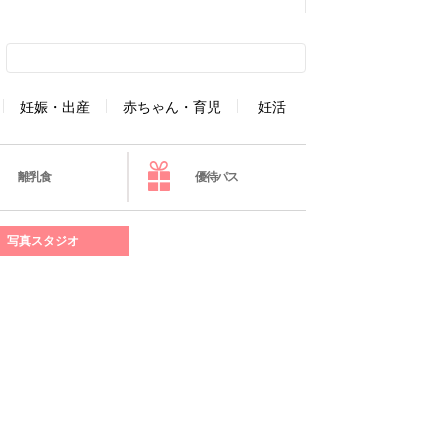
妊娠・出産
赤ちゃん・育児
妊活
離乳食
優待パス
写真スタジオ