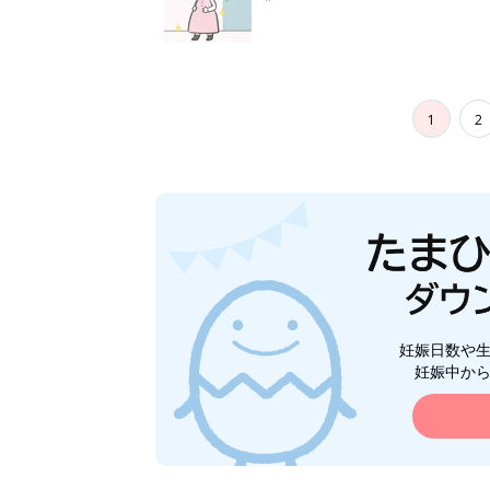
1
2
妊娠日数や
妊娠中か