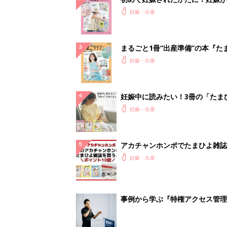
ったら最初に読む本『初めてのた
妊娠・出産
クラブ 夏号』
まるごと1冊“出産準備”の本『た
クラブ 夏号』〈スペシャル大特
妊娠・出産
夫婦で予習する 出産の教科書
妊娠中に読みたい！3冊の「たま
よ」
妊娠・出産
アカチャンホンポでたまひよ雑誌
うとポイント10倍【期間限定】
妊娠・出産
事例から学ぶ『特権アクセス管理