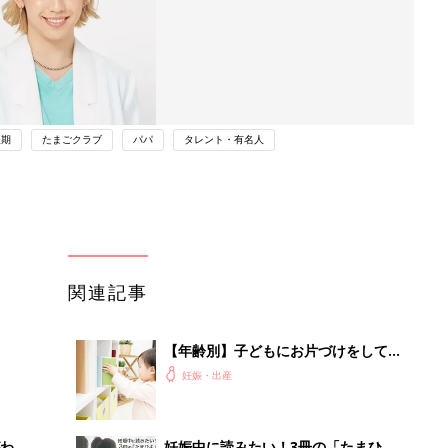
後期
たまごクラブ
パパ
タレント・有名人
関連記事
【年齢別】子どもにお片づけをしても
らうには？ママ・パパたちの工夫を教
妊娠・出産
えて！
わか
妊娠中に読みたい！3冊の「たまひ