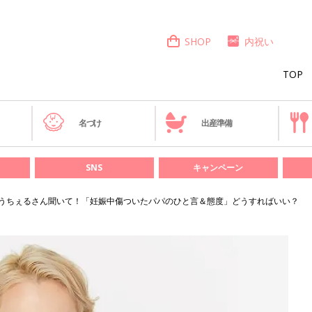
SHOP
内祝い
TOP
き
名づけ
出産準備
SNS
キャンペーン
うちぇるさん聞いて！「妊娠中傷ついたパパのひと言＆態度」どうすればいい？