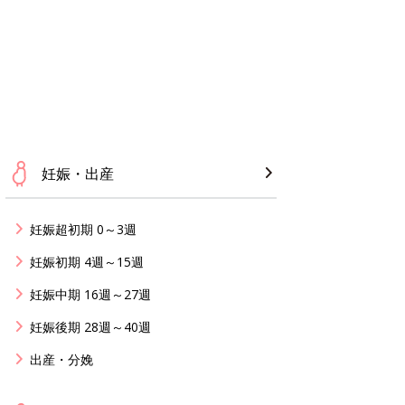
妊娠・出産
妊娠超初期 0～3週
妊娠初期 4週～15週
妊娠中期 16週～27週
妊娠後期 28週～40週
出産・分娩