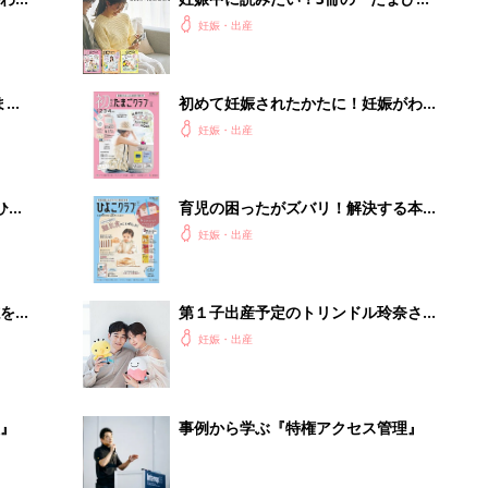
まご
よ」
妊娠・出産
まご
初めて妊娠されたかたに！妊娠がわか
集〉
ったら最初に読む本『初めてのたまご
妊娠・出産
クラブ 夏号』
ひ
育児の困ったがズバリ！解決する本
『ひよこクラブ 秋号』 4カ月～2才
妊娠・出産
になるまで、育児に役立つ情報がいっ
ぱい！
を買
第１子出産予定のトリンドル玲奈さん
＆山本直寛さん。「いいパパになりそ
妊娠・出産
う」出会ったころに抱いた印象がもう
すぐ現実に!?（たまひよ独占インタビ
ュー前編）
』
事例から学ぶ『特権アクセス管理』