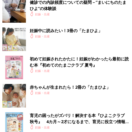
健診での内診頻度についての疑問－”まいにちのたま
ひよ”の体験談
妊娠・出産
妊娠中に読みたい！3冊の「たまひよ」
妊娠・出産
初めて妊娠されたかたに！妊娠がわかったら最初に読
む本『初めてのたまごクラブ 夏号』
妊娠・出産
赤ちゃんが生まれたら！2冊の「たまひよ」
妊娠・出産
育児の困ったがズバリ！解決する本『ひよこクラブ
秋号』 4カ月～2才になるまで、育児に役立つ情報が
いっぱい！
妊娠・出産