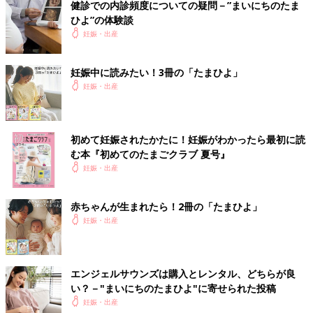
健診での内診頻度についての疑問－”まいにちのたま
ひよ”の体験談
妊娠・出産
妊娠中に読みたい！3冊の「たまひよ」
妊娠・出産
初めて妊娠されたかたに！妊娠がわかったら最初に読
む本『初めてのたまごクラブ 夏号』
妊娠・出産
赤ちゃんが生まれたら！2冊の「たまひよ」
妊娠・出産
エンジェルサウンズは購入とレンタル、どちらが良
い？－"まいにちのたまひよ"に寄せられた投稿
妊娠・出産