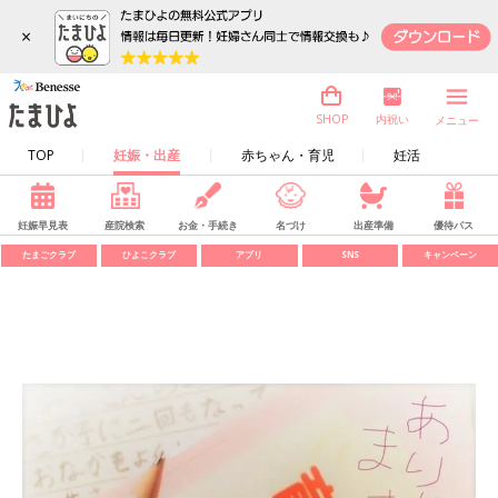
×
内祝い
SHOP
メニュー
TOP
妊娠・出産
赤ちゃん・育児
妊活
妊娠早見表
産院検索
お金・手続き
名づけ
出産準備
優待パス
たまごクラブ
ひよこクラブ
アプリ
SNS
キャンペーン