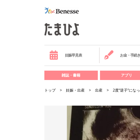
妊娠早見表
お金・手続
雑誌・書籍
アプリ
トップ
妊娠・出産
出産
2度“逆子”に