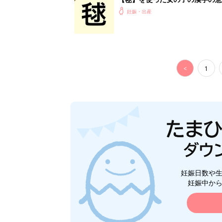
妊娠・出産
<
1
妊娠日数や
妊娠中か