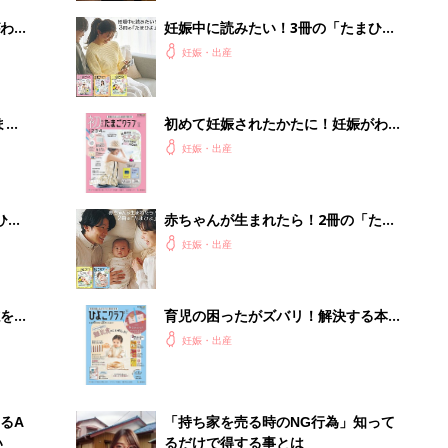
わか
妊娠中に読みたい！3冊の「たまひ
まご
よ」
妊娠・出産
まご
初めて妊娠されたかたに！妊娠がわか
集〉
ったら最初に読む本『初めてのたまご
妊娠・出産
クラブ 夏号』
ひ
赤ちゃんが生まれたら！2冊の「たま
ひよ」
妊娠・出産
を買
育児の困ったがズバリ！解決する本
『ひよこクラブ 秋号』 4カ月～2才
妊娠・出産
になるまで、育児に役立つ情報がいっ
ぱい！
るA
「持ち家を売る時のNG行為」知って
い
るだけで得する事とは