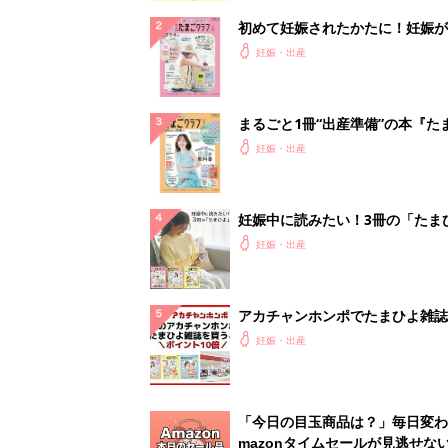
初めて妊娠されたかたに！妊娠が
ったら最初に読む本『初めてのた
妊娠・出産
クラブ 夏号』
まるごと1冊“出産準備”の本『た
クラブ 夏号』〈スペシャル大特
妊娠・出産
夫婦で予習する 出産の教科書
妊娠中に読みたい！3冊の「たま
よ」
妊娠・出産
アカチャンホンポでたまひよ雑誌
うとポイント10倍【期間限定】
妊娠・出産
「今日の目玉商品は？」毎日変わ
mazonタイムセールが見逃せな