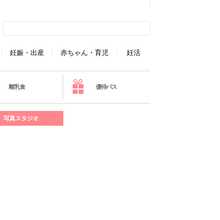
妊娠・出産
赤ちゃん・育児
妊活
離乳食
優待パス
写真スタジオ