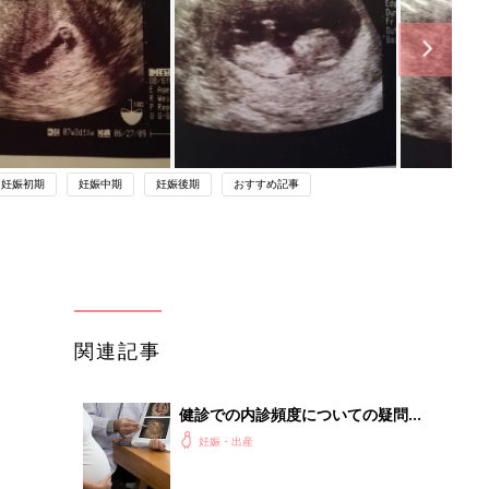
妊娠初期
妊娠中期
妊娠後期
おすすめ記事
関連記事
健診での内診頻度についての疑問
－”まいにちのたまひよ”の体験談
妊娠・出産