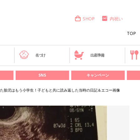
SHOP
内祝い
TOP
き
名づけ
出産準備
SNS
キャンペーン
なった胎児はもう小学生！子どもと共に読み返した当時の日記＆エコー画像