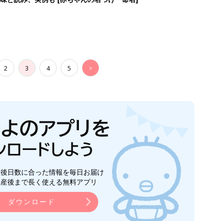
2
3
4
5
>
生後日数に合った情報を毎日お届け
ら産後まで長く使える無料アプリ
ダウンロード