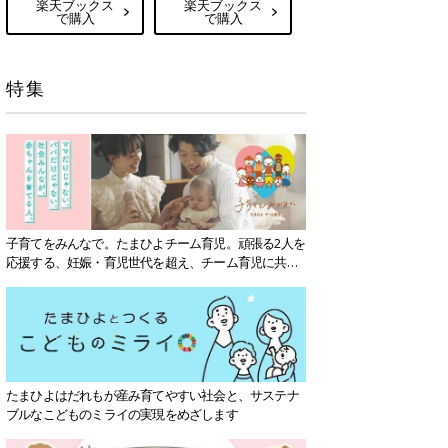
楽天ブックス
楽天ブックス
で購入
で購入
特集
子育てをみんなで。たまひよチーム育児。頑張る2人を
応援する、妊娠・育児世代を超え、チーム育児に共感
する社会を目指していきます。
たまひよはだれもが産み育てやすい社会と、サステナ
ブルなこどものミライの実現をめざします