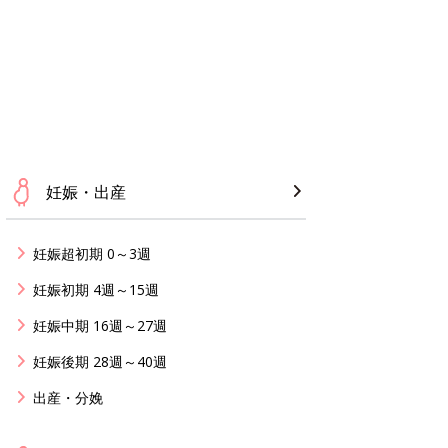
妊娠・出産
妊娠超初期 0～3週
妊娠初期 4週～15週
妊娠中期 16週～27週
妊娠後期 28週～40週
出産・分娩