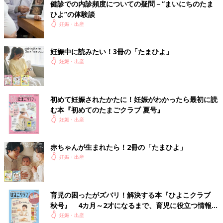
健診での内診頻度についての疑問－”まいにちのたま
ひよ”の体験談
妊娠・出産
妊娠中に読みたい！3冊の「たまひよ」
妊娠・出産
初めて妊娠されたかたに！妊娠がわかったら最初に読
む本『初めてのたまごクラブ 夏号』
妊娠・出産
赤ちゃんが生まれたら！2冊の「たまひよ」
妊娠・出産
育児の困ったがズバリ！解決する本『ひよこクラブ
秋号』 4カ月～2才になるまで、育児に役立つ情報が
いっぱい！
妊娠・出産