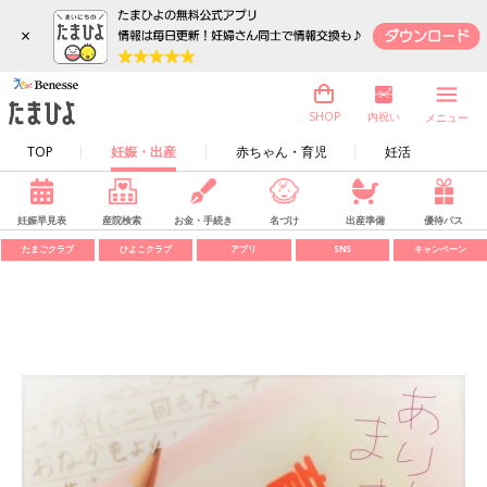
×
内祝い
SHOP
メニュー
TOP
妊娠・出産
赤ちゃん・育児
妊活
妊娠早見表
産院検索
お金・手続き
名づけ
出産準備
優待パス
たまごクラブ
ひよこクラブ
アプリ
SNS
キャンペーン