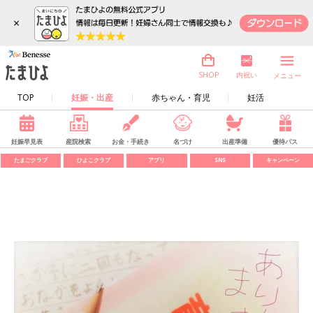
×
内祝い
SHOP
メニュー
TOP
妊娠・出産
赤ちゃん・育児
妊活
妊娠早見表
産院検索
お金・手続き
名づけ
出産準備
優待パス
たまごクラブ
ひよこクラブ
アプリ
SNS
キャンペーン