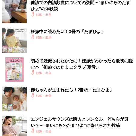
健診での内診頻度についての疑問－”まいにちのたま
ひよ”の体験談
妊娠・出産
妊娠中に読みたい！3冊の「たまひよ」
妊娠・出産
初めて妊娠されたかたに！妊娠がわかったら最初に読
む本『初めてのたまごクラブ 夏号』
妊娠・出産
赤ちゃんが生まれたら！2冊の「たまひよ」
妊娠・出産
エンジェルサウンズは購入とレンタル、どちらが良
い？－"まいにちのたまひよ"に寄せられた投稿
妊娠・出産