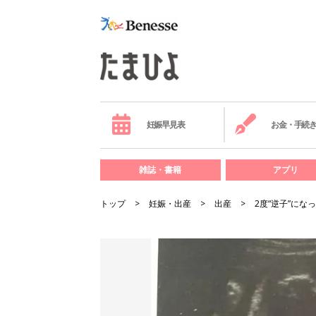
妊娠早見表
お金・手続
雑誌・書籍
アプリ
トップ
妊娠・出産
出産
2度“逆子”に