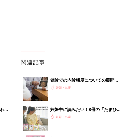
わか
妊娠中に読みたい！3冊の「たまひ
まご
よ」
妊娠・出産
まご
初めて妊娠されたかたに！妊娠がわか
集〉
ったら最初に読む本『初めてのたまご
妊娠・出産
クラブ 夏号』
ひ
赤ちゃんが生まれたら！2冊の「たま
ひよ」
妊娠・出産
を買
エンジェルサウンズは購入とレンタ
ル、どちらが良い？－"まいにちのた
妊娠・出産
まひよ"に寄せられた投稿
適な
「今日の目玉商品は？」毎日変わるA
mazonタイムセールが見逃せない