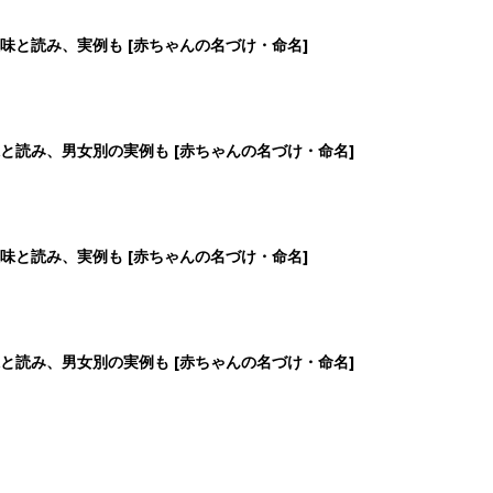
4
5
6
7
>
生後日数に合った情報を毎日お届け
ら産後まで長く使える無料アプリ
ダウンロード