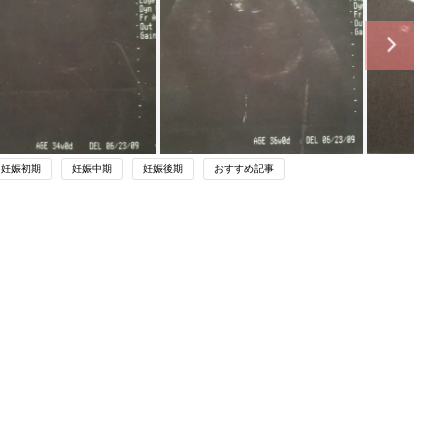
妊娠初期
妊娠中期
妊娠後期
おすすめ記事
関連記事
健診での内診頻度についての疑問
－”まいにちのたまひよ”の体験談
妊娠・出産