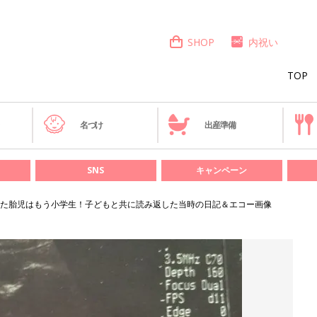
SHOP
内祝い
TOP
き
名づけ
出産準備
SNS
キャンペーン
なった胎児はもう小学生！子どもと共に読み返した当時の日記＆エコー画像