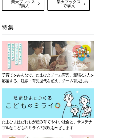
楽天ブックス
楽天ブックス
で購入
で購入
特集
子育てをみんなで。たまひよチーム育児。頑張る2人を
応援する、妊娠・育児世代を超え、チーム育児に共感
する社会を目指していきます。
たまひよはだれもが産み育てやすい社会と、サステナ
ブルなこどものミライの実現をめざします