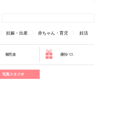
妊娠・出産
赤ちゃん・育児
妊活
離乳食
優待パス
写真スタジオ