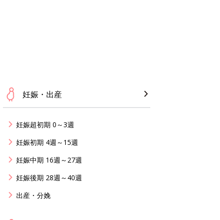
妊娠・出産
妊娠超初期 0～3週
妊娠初期 4週～15週
妊娠中期 16週～27週
妊娠後期 28週～40週
出産・分娩