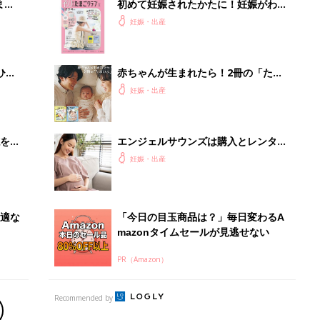
PR（Amazon）
Recommended by
出産予定日計算ツール
った
排卵日や最終生理日から出産予定日を計算した
り、妊活のタイミングの目安も
お金・手続き
出産
出産費用やもらえるお金・必要な手続きを知ろ
う