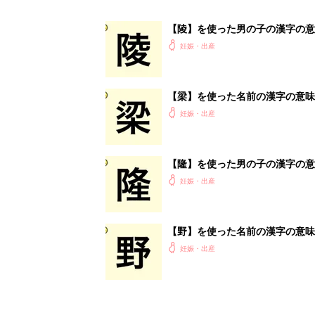
妊娠・出産
<
3
妊娠日数や
妊娠中か