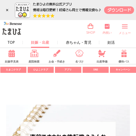
×
内祝い
SHOP
メニュー
TOP
妊娠・出産
赤ちゃん・育児
妊活
妊娠早見表
産院検索
お金・手続き
名づけ
出産準備
優待パス
たまごクラブ
ひよこクラブ
アプリ
SNS
キャンペーン