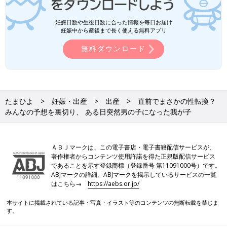
妊娠日数や生後日数に合った情報を毎日お届け
妊娠中から産後まで長く使える無料アプリ
無料ダウンロード
たまひよ
妊娠・出産
出産
直前でまさかの性転換？
みんなの予想を裏切り、 ある日突然男の子になった我が子
ＡＢＪマークは、この電子書店・電子書籍配信サービスが、
著作権者からコンテンツ使用許諾を得た正規版配信サービス
であることを示す登録商標（登録番号 第11091000号）です。
ABJマークの詳細、ABJマークを掲示しているサービスの一覧
はこちら→
https://aebs.or.jp/
本サイトに掲載されている記事・写真・イラスト等のコンテンツの無断転載を禁じま
す。