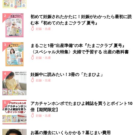
初めて妊娠されたかたに！妊娠がわかったら最初に読
む本『初めてのたまごクラブ 夏号』
妊娠・出産
まるごと1冊“出産準備”の本『たまごクラブ 夏号』
〈スペシャル大特集〉夫婦で予習する 出産の教科書
妊娠・出産
妊娠中に読みたい！3冊の「たまひよ」
妊娠・出産
アカチャンホンポでたまひよ雑誌を買うとポイント10
倍【期間限定】
妊娠・出産
お墓の撤去にいくらかかる？墓じまい費用