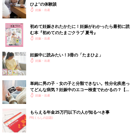
ひよ”の体験談
妊娠・出産
初めて妊娠されたかたに！妊娠がわかったら最初に読
む本『初めてのたまごクラブ 夏号』
妊娠・出産
妊娠中に読みたい！3冊の「たまひよ」
妊娠・出産
単純に男の子・女の子と分類できない。性分化疾患っ
てどんな病気？妊娠中のエコー検査でわかるの？【専
門医】
妊娠・出産
もらえる年金25万円以下の人が知るべき事
PR(くらしの話題)