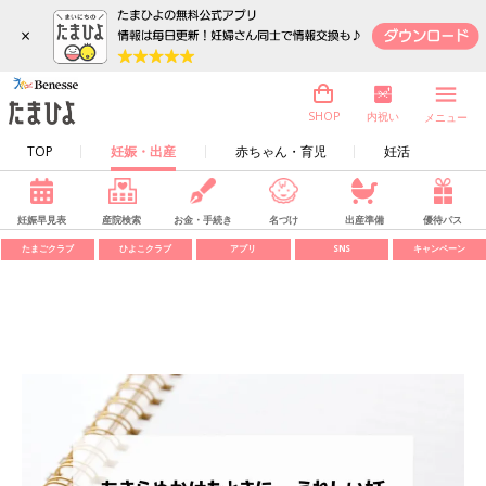
×
内祝い
SHOP
メニュー
TOP
妊娠・出産
赤ちゃん・育児
妊活
妊娠早見表
産院検索
お金・手続き
名づけ
出産準備
優待パス
たまごクラブ
ひよこクラブ
アプリ
SNS
キャンペーン