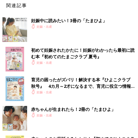
関連記事
妊娠中に読みたい！3冊の「たまひよ」
妊娠・出産
初めて妊娠されたかたに！妊娠がわかったら最初に読
む本『初めてのたまごクラブ 夏号』
妊娠・出産
育児の困ったがズバリ！解決する本『ひよこクラブ
秋号』 4カ月～2才になるまで、育児に役立つ情報が
いっぱい！
妊娠・出産
赤ちゃんが生まれたら！2冊の「たまひよ」
妊娠・出産