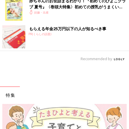
赤ちゃんのお世話まるわかり！『初めてのひよこクラ
ブ 夏号』〈巻頭大特集〉初めての授乳がうまくい
く！ おっぱい・ミルクの基本と夏のトラブル 解決テ
妊娠・出産
ク
もらえる年金25万円以下の人が知るべき事
PR(くらしの話題)
Recommended by
特集