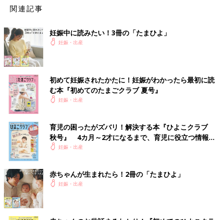
関連記事
妊娠中に読みたい！3冊の「たまひよ」
妊娠・出産
初めて妊娠されたかたに！妊娠がわかったら最初に読
む本『初めてのたまごクラブ 夏号』
妊娠・出産
育児の困ったがズバリ！解決する本『ひよこクラブ
秋号』 4カ月～2才になるまで、育児に役立つ情報が
いっぱい！
妊娠・出産
赤ちゃんが生まれたら！2冊の「たまひよ」
妊娠・出産