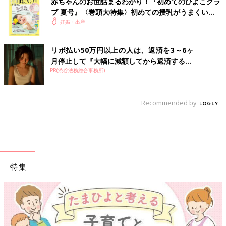
赤ちゃんのお世話まるわかり！『初めてのひよこクラ
ブ 夏号』〈巻頭大特集〉初めての授乳がうまくい
く！ おっぱい・ミルクの基本と夏のトラブル 解決テ
妊娠・出産
ク
リボ払い50万円以上の人は、返済を3～6ヶ
月停止して『大幅に減額してから返済する...
PR(渋谷法務総合事務所)
Recommended by
特集