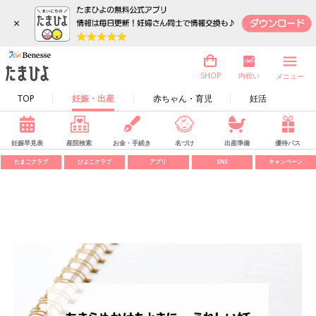
×
内祝い
SHOP
メニュー
TOP
妊娠・出産
赤ちゃん・育児
妊活
妊娠早見表
産院検索
お金・手続き
名づけ
出産準備
優待パス
たまごクラブ
ひよこクラブ
アプリ
SNS
キャンペーン