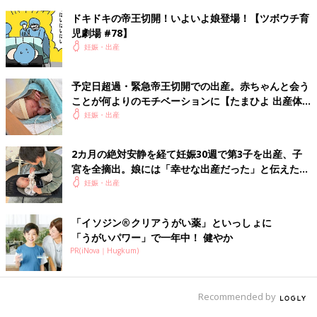
ドキドキの帝王切開！いよいよ娘登場！【ツボウチ育
児劇場 #78】
妊娠・出産
予定日超過・緊急帝王切開での出産。赤ちゃんと会う
ことが何よりのモチベーションに【たまひよ 出産体
験談】
妊娠・出産
2カ月の絶対安静を経て妊娠30週で第3子を出産、子
宮を全摘出。娘には「幸せな出産だった」と伝えたい
【極低出生体重児】
妊娠・出産
「イソジン®クリアうがい薬」といっしょに
「うがいパワー」で一年中！ 健やか
PR(iNova｜Hugkum)
Recommended by