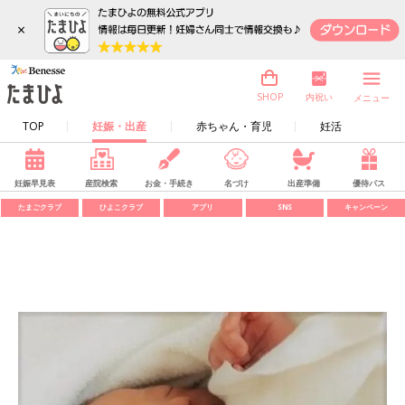
×
内祝い
SHOP
メニュー
TOP
妊娠・出産
赤ちゃん・育児
妊活
妊娠早見表
産院検索
お金・手続き
名づけ
出産準備
優待パス
たまごクラブ
ひよこクラブ
アプリ
SNS
キャンペーン