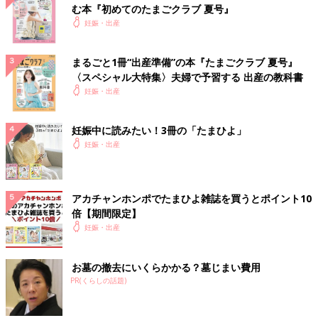
む本『初めてのたまごクラブ 夏号』
妊娠・出産
まるごと1冊“出産準備”の本『たまごクラブ 夏号』
〈スペシャル大特集〉夫婦で予習する 出産の教科書
妊娠・出産
妊娠中に読みたい！3冊の「たまひよ」
妊娠・出産
アカチャンホンポでたまひよ雑誌を買うとポイント10
倍【期間限定】
妊娠・出産
お墓の撤去にいくらかかる？墓じまい費用
PR(くらしの話題)