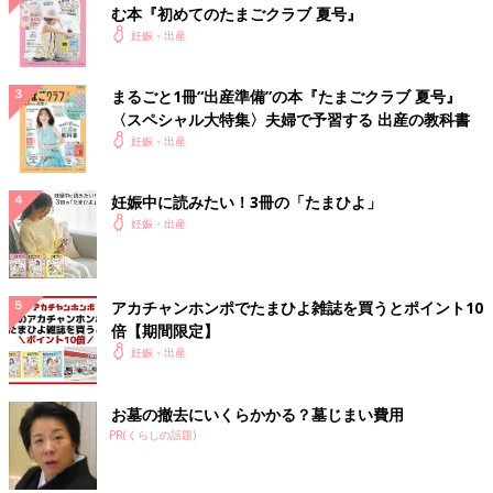
む本『初めてのたまごクラブ 夏号』
妊娠・出産
まるごと1冊“出産準備”の本『たまごクラブ 夏号』
〈スペシャル大特集〉夫婦で予習する 出産の教科書
妊娠・出産
妊娠中に読みたい！3冊の「たまひよ」
妊娠・出産
アカチャンホンポでたまひよ雑誌を買うとポイント10
倍【期間限定】
妊娠・出産
お墓の撤去にいくらかかる？墓じまい費用
PR(くらしの話題)