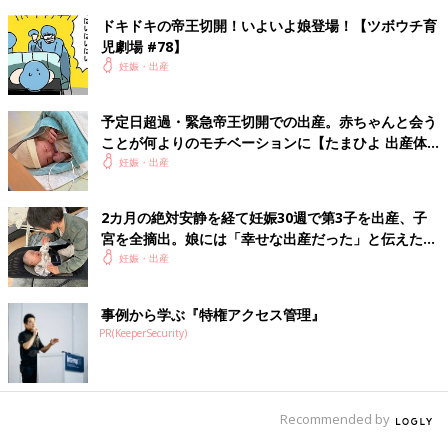
ドキドキの帝王切開！いよいよ娘登場！【ツボウチ育
児劇場 #78】
妊娠・出産
予定日超過・緊急帝王切開での出産。赤ちゃんと会う
ことが何よりのモチベーションに【たまひよ 出産体
験談】
妊娠・出産
2カ月の絶対安静を経て妊娠30週で第3子を出産、子
宮を全摘出。娘には「幸せな出産だった」と伝えたい
【極低出生体重児】
妊娠・出産
事例から学ぶ『特権アクセス管理』
PR(KeeperSecurity)
Recommended by