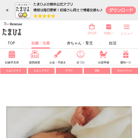
×
内祝い
SHOP
メニュー
TOP
妊娠・出産
赤ちゃん・育児
妊活
妊娠早見表
産院検索
お金・手続き
名づけ
出産準備
優待パス
たまごクラブ
ひよこクラブ
アプリ
SNS
キャンペーン