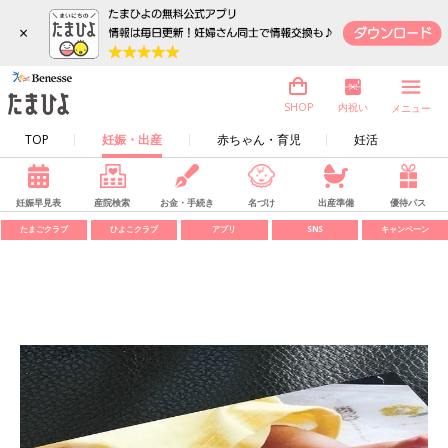
×
内祝い
SHOP
メニュー
TOP
妊娠・出産
赤ちゃん・育児
妊活
妊娠早見表
産院検索
お金・手続き
名づけ
出産準備
優待パス
たまごクラブ
ひよこクラブ
アプリ
SNS
キャンペーン