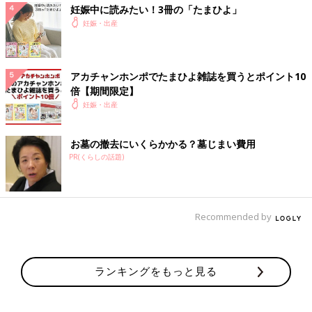
妊娠中に読みたい！3冊の「たまひよ」
妊娠・出産
アカチャンホンポでたまひよ雑誌を買うとポイント10
倍【期間限定】
妊娠・出産
お墓の撤去にいくらかかる？墓じまい費用
PR(くらしの話題)
Recommended by
ランキングをもっと見る