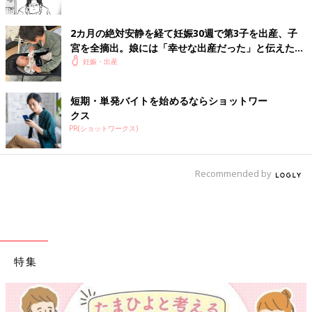
2カ月の絶対安静を経て妊娠30週で第3子を出産、子
宮を全摘出。娘には「幸せな出産だった」と伝えたい
【極低出生体重児】
妊娠・出産
短期・単発バイトを始めるならショットワー
クス
PR(ショットワークス)
Recommended by
特集