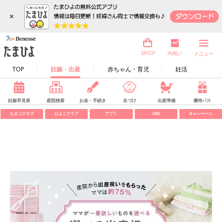
×
内祝い
SHOP
メニュー
TOP
妊娠・出産
赤ちゃん・育児
妊活
妊娠早見表
産院検索
お金・手続き
名づけ
出産準備
優待パス
たまごクラブ
ひよこクラブ
アプリ
SNS
キャンペーン