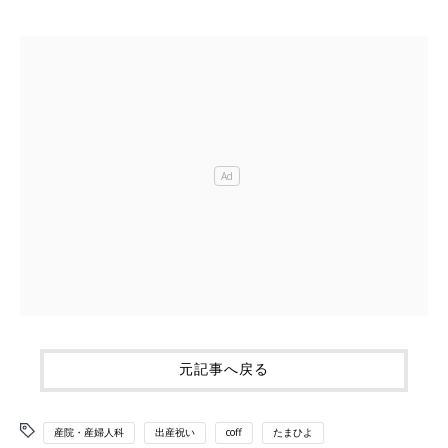
元記事へ戻る
産院・産婦人科
出産祝い
coff
たまひよ