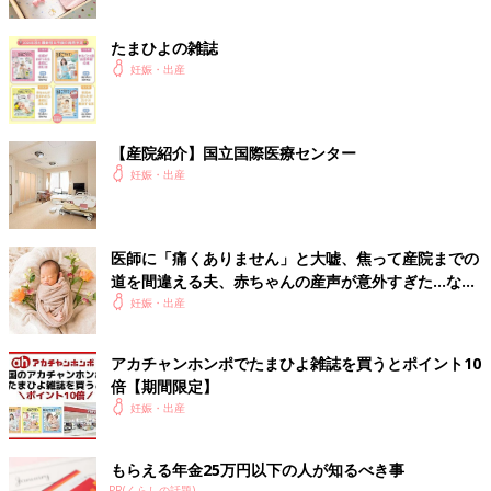
たまひよの雑誌
妊娠・出産
【産院紹介】国立国際医療センター
妊娠・出産
医師に「痛くありません」と大嘘、焦って産院までの
道を間違える夫、赤ちゃんの産声が意外すぎた…など
など。出産爆笑エピソード
妊娠・出産
アカチャンホンポでたまひよ雑誌を買うとポイント10
倍【期間限定】
妊娠・出産
もらえる年金25万円以下の人が知るべき事
PR(くらしの話題)