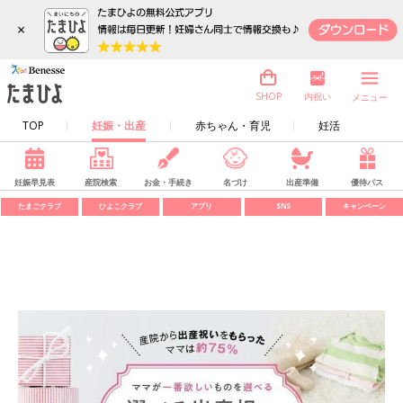
×
内祝い
SHOP
メニュー
TOP
妊娠・出産
赤ちゃん・育児
妊活
妊娠早見表
産院検索
お金・手続き
名づけ
出産準備
優待パス
たまごクラブ
ひよこクラブ
アプリ
SNS
キャンペーン