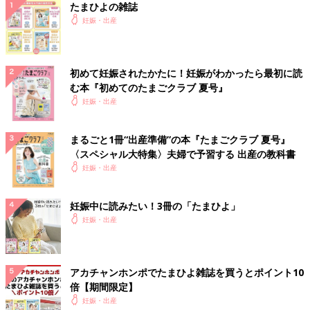
たまひよの雑誌
妊娠・出産
初めて妊娠されたかたに！妊娠がわかったら最初に読
む本『初めてのたまごクラブ 夏号』
妊娠・出産
まるごと1冊“出産準備”の本『たまごクラブ 夏号』
〈スペシャル大特集〉夫婦で予習する 出産の教科書
妊娠・出産
妊娠中に読みたい！3冊の「たまひよ」
妊娠・出産
アカチャンホンポでたまひよ雑誌を買うとポイント10
倍【期間限定】
妊娠・出産