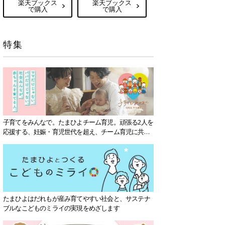
楽天ブックス
楽天ブックス
で購入
で購入
特集
子育てをみんなで。たまひよチーム育児。頑張る2人を
応援する、妊娠・育児世代を超え、チーム育児に共感
する社会を目指していきます。
たまひよはだれもが産み育てやすい社会と、サステナ
ブルなこどものミライの実現をめざします