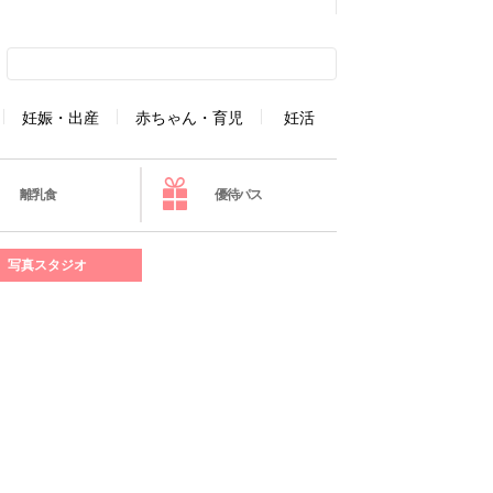
妊娠・出産
赤ちゃん・育児
妊活
離乳食
優待パス
写真スタジオ