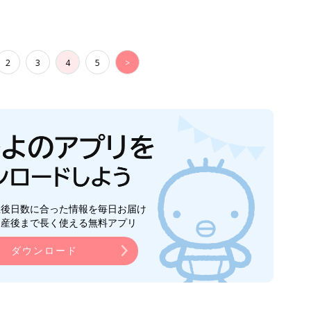
2
3
4
5
>
生後日数に合った情報を毎日お届け
ら産後まで長く使える無料アプリ
ダウンロード