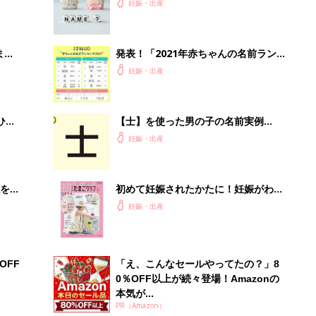
まご
クしたい、読み・漢字の傾向は？
妊娠・出産
まご
発表！「2021年赤ちゃんの名前ラン
集〉
キング」 コロナ禍生まれの赤ちゃ
妊娠・出産
ん、名づけに変化も
ひ
【士】を使った男の子の名前実例
100、漢字の意味と読み、名づけ体験
妊娠・出産
談[赤ちゃんの名づけ・命名]
を買
初めて妊娠されたかたに！妊娠がわか
ったら最初に読む本『初めてのたまご
妊娠・出産
クラブ 夏号』
OFF
「え、こんなセールやってたの？」8
0％OFF以上が続々登場！Amazonの
本気が...
PR（Amazon）