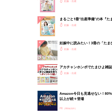
ったら最初に読む本『初めてのた
妊娠・出産
クラブ 夏号』
まるごと1冊“出産準備”の本『た
クラブ 夏号』〈スペシャル大特
妊娠・出産
夫婦で予習する 出産の教科書
妊娠中に読みたい！3冊の「たま
よ」
妊娠・出産
アカチャンホンポでたまひよ雑誌
うとポイント10倍【期間限定】
妊娠・出産
Amazon今日も見逃せない！80%
以上が続々登場
PR（Amazon）