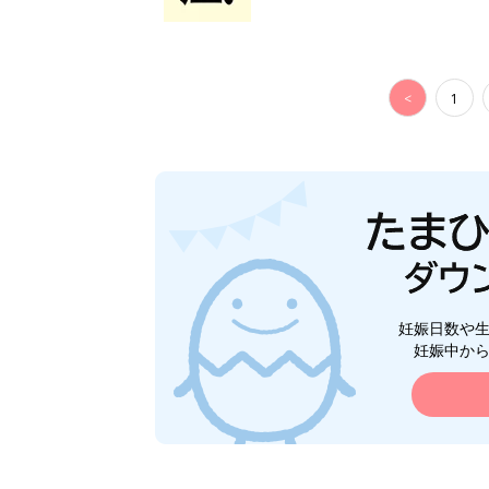
<
1
妊娠日数や
妊娠中か