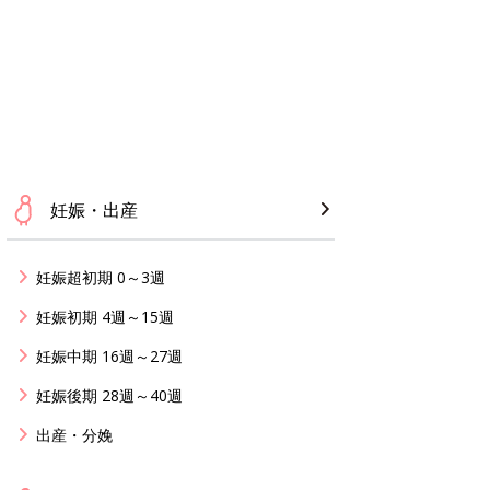
妊娠・出産
妊娠超初期 0～3週
妊娠初期 4週～15週
妊娠中期 16週～27週
妊娠後期 28週～40週
出産・分娩