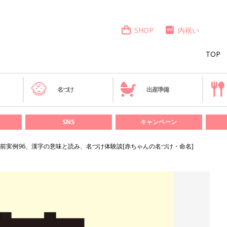
SHOP
内祝い
TOP
き
名づけ
出産準備
SNS
キャンペーン
前実例96、漢字の意味と読み、名づけ体験談[赤ちゃんの名づけ・命名]