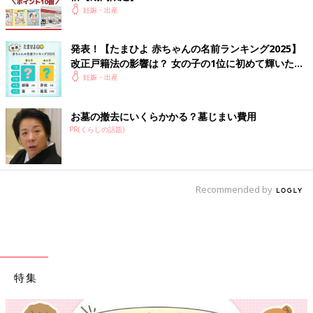
妊娠・出産
発表！【たまひよ 赤ちゃんの名前ランキング2025】
改正戸籍法の影響は？ 女の子の1位に初めて輝いた名
前に納得？！
妊娠・出産
お墓の撤去にいくらかかる？墓じまい費用
PR(くらしの話題)
Recommended by
特集