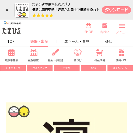
×
内祝い
SHOP
メニュー
TOP
妊娠・出産
赤ちゃん・育児
妊活
妊娠早見表
産院検索
お金・手続き
名づけ
出産準備
優待パス
たまごクラブ
ひよこクラブ
アプリ
SNS
キャンペーン