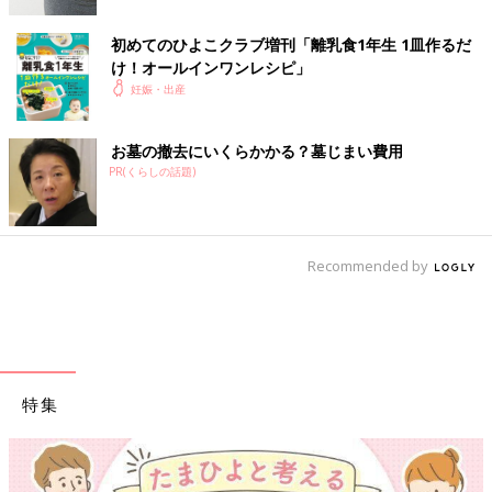
初めてのひよこクラブ増刊「離乳食1年生 1皿作るだ
け！オールインワン​レシピ」
妊娠・出産
お墓の撤去にいくらかかる？墓じまい費用
PR(くらしの話題)
Recommended by
特集