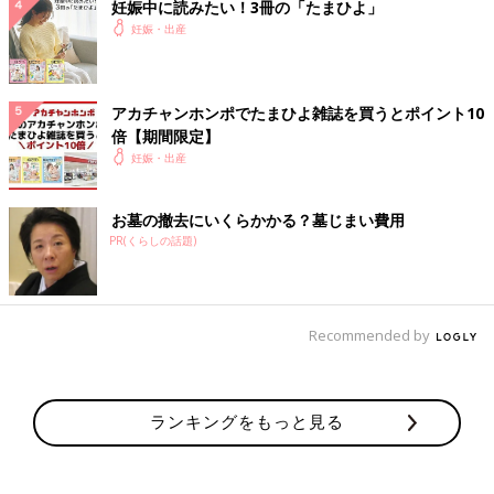
妊娠中に読みたい！3冊の「たまひよ」
妊娠・出産
アカチャンホンポでたまひよ雑誌を買うとポイント10
倍【期間限定】
妊娠・出産
お墓の撤去にいくらかかる？墓じまい費用
PR(くらしの話題)
Recommended by
ランキングをもっと見る