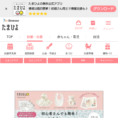
×
内祝い
SHOP
メニュー
TOP
妊娠・出産
赤ちゃん・育児
妊活
妊娠早見表
産院検索
お金・手続き
名づけ
出産準備
優待パス
たまごクラブ
ひよこクラブ
アプリ
SNS
キャンペーン