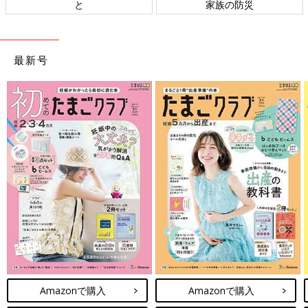
の防災
ト検討会
相
最新号
Amazonで購入
Amazonで購入