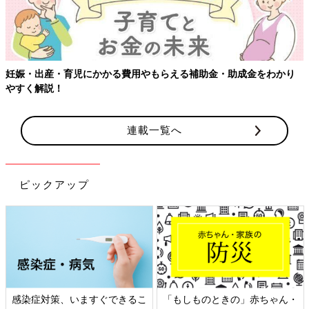
金をわかり
【ワクチン接種できるものも】妊婦の感染症対策、知っ
連載一覧へ
ピックアップ
きの」赤ちゃん・
日本外来小児科学会リーフレッ
六星占術 細木か