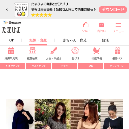
×
内祝い
SHOP
メニュー
TOP
妊娠・出産
赤ちゃん・育児
妊活
妊娠早見表
産院検索
お金・手続き
名づけ
出産準備
優待パス
たまごクラブ
ひよこクラブ
アプリ
SNS
キャンペーン