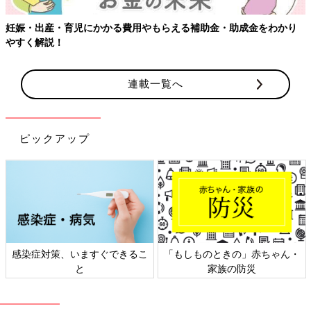
・育児にかかる費用やもらえる補助金・助成金をわかり
【ワクチン
！
連載一覧へ
ピックアップ
染症対策、いますぐできるこ
「もしものときの」赤ちゃん・
日本
と
家族の防災