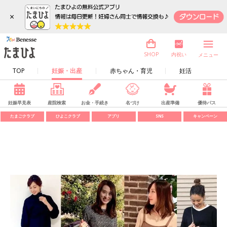
×
内祝い
SHOP
メニュー
TOP
妊娠・出産
赤ちゃん・育児
妊活
妊娠早見表
産院検索
お金・手続き
名づけ
出産準備
優待パス
たまごクラブ
ひよこクラブ
アプリ
SNS
キャンペーン