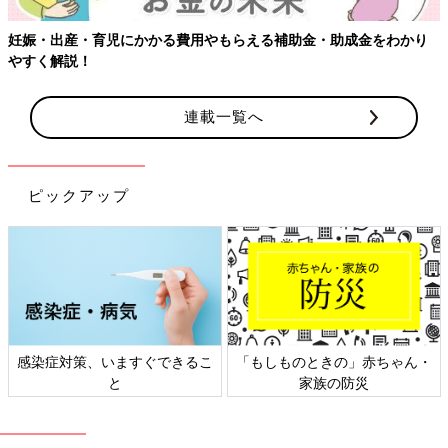
金をわかり
連載一覧へ
ピックアップ
の」赤ちゃん・
日本外来小児科学会リーフレッ
六星占術 細木か
防災
ト検討会
相談