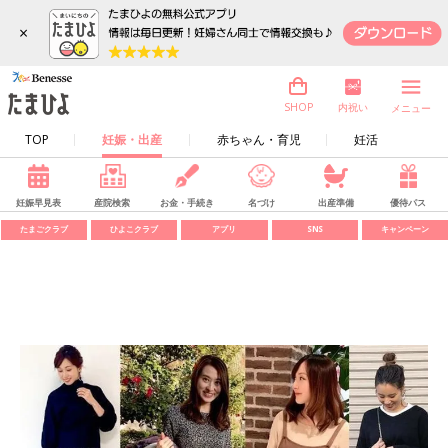
×
内祝い
SHOP
メニュー
TOP
妊娠・出産
赤ちゃん・育児
妊活
妊娠早見表
産院検索
お金・手続き
名づけ
出産準備
優待パス
たまごクラブ
ひよこクラブ
アプリ
SNS
キャンペーン