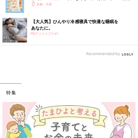
いっぱい！
妊娠・出産
【大人気】ひんやり冷感寝具で快適な睡眠を
あなたに。
PR(アイリスプラザ)
Recommended by
特集
【ワクチン接種できるものも】妊婦の感染症対策、知っ