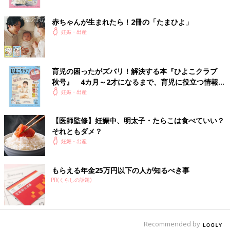
赤ちゃんが生まれたら！2冊の「たまひよ」
妊娠・出産
育児の困ったがズバリ！解決する本『ひよこクラブ
秋号』 4カ月～2才になるまで、育児に役立つ情報が
いっぱい！
妊娠・出産
【医師監修】妊娠中、明太子・たらこは食べていい？
それともダメ？
妊娠・出産
もらえる年金25万円以下の人が知るべき事
PR(くらしの話題)
Recommended by