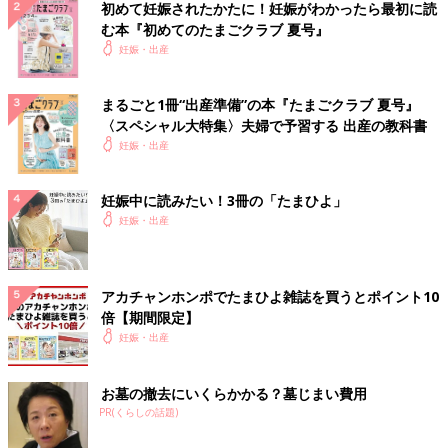
初めて妊娠されたかたに！妊娠がわかったら最初に読
む本『初めてのたまごクラブ 夏号』
妊娠・出産
まるごと1冊“出産準備”の本『たまごクラブ 夏号』
〈スペシャル大特集〉夫婦で予習する 出産の教科書
妊娠・出産
妊娠中に読みたい！3冊の「たまひよ」
妊娠・出産
アカチャンホンポでたまひよ雑誌を買うとポイント10
倍【期間限定】
妊娠・出産
お墓の撤去にいくらかかる？墓じまい費用
PR(くらしの話題)