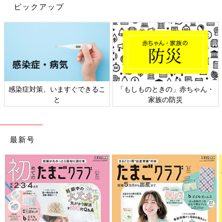
ピックアップ
ん・
日本外来小児科学会リーフレッ
六星占術 細木かおりさんの
ト検討会
相談
最新号