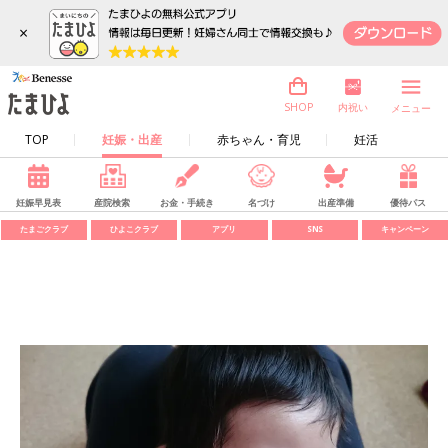
×
内祝い
SHOP
メニュー
TOP
妊娠・出産
赤ちゃん・育児
妊活
妊娠早見表
産院検索
お金・手続き
名づけ
出産準備
優待パス
たまごクラブ
ひよこクラブ
アプリ
SNS
キャンペーン