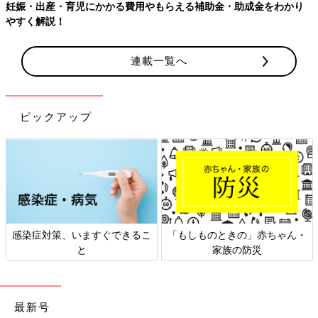
金をわかり
連載一覧へ
ピックアップ
ときの」赤ちゃん・
日本外来小児科学会リーフレッ
六星占術 細
家族の防災
ト検討会
最新号