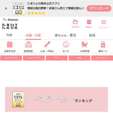
×
内祝い
SHOP
メニュー
TOP
妊娠・出産
赤ちゃん・育児
妊活
妊娠早見表
産院検索
お金・手続き
名づけ
出産準備
優待パス
たまごクラブ
ひよこクラブ
アプリ
SNS
キャンペーン