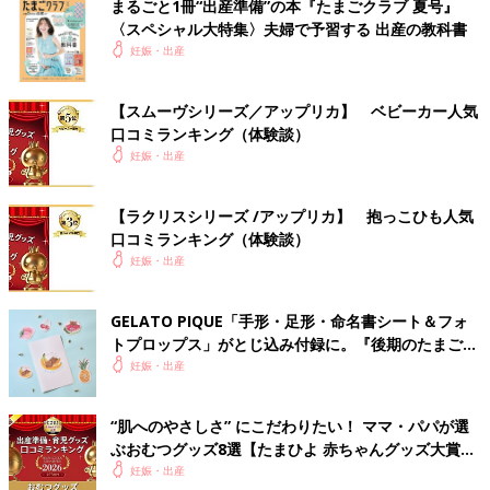
まるごと1冊“出産準備”の本『たまごクラブ 夏号』
〈スペシャル大特集〉夫婦で予習する 出産の教科書
妊娠・出産
【スムーヴシリーズ／アップリカ】 ベビーカー人気
口コミランキング（体験談）
妊娠・出産
【ラクリスシリーズ /アップリカ】 抱っこひも人気
口コミランキング（体験談）
妊娠・出産
GELATO PIQUE「手形・足形・命名書シート＆フォ
トプロップス」がとじ込み付録に。『後期のたまごク
ラブ』春号が発売中！
妊娠・出産
“肌へのやさしさ” にこだわりたい！ ママ・パパが選
ぶおむつグッズ8選【たまひよ 赤ちゃんグッズ大賞
2026】
妊娠・出産