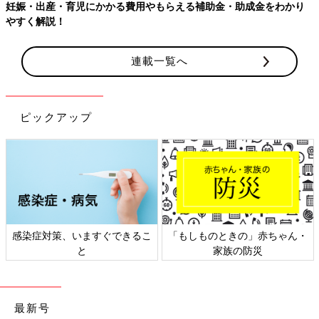
連載一覧へ
ピックアップ
・
日本外来小児科学会リーフレッ
六星占術 細木かおりさんの人生
ト検討会
相談
最新号