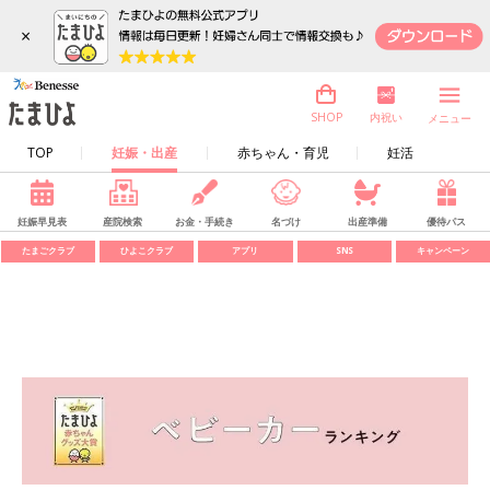
×
内祝い
SHOP
メニュー
TOP
妊娠・出産
赤ちゃん・育児
妊活
妊娠早見表
産院検索
お金・手続き
名づけ
出産準備
優待パス
たまごクラブ
ひよこクラブ
アプリ
SNS
キャンペーン