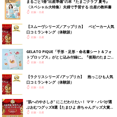
まるごと1冊“出産準備”の本『たまごクラブ 夏号』
〈スペシャル大特集〉夫婦で予習する 出産の教科書
妊娠・出産
【スムーヴシリーズ／アップリカ】 ベビーカー人気
口コミランキング（体験談）
妊娠・出産
GELATO PIQUE「手形・足形・命名書シート＆フォ
トプロップス」がとじ込み付録に。『後期のたまごク
ラブ』春号が発売中！
妊娠・出産
【ラクリスシリーズ /アップリカ】 抱っこひも人気
口コミランキング（体験談）
妊娠・出産
“肌へのやさしさ” にこだわりたい！ ママ・パパが選
ぶおむつグッズ8選【たまひよ 赤ちゃんグッズ大賞
2026】
妊娠・出産