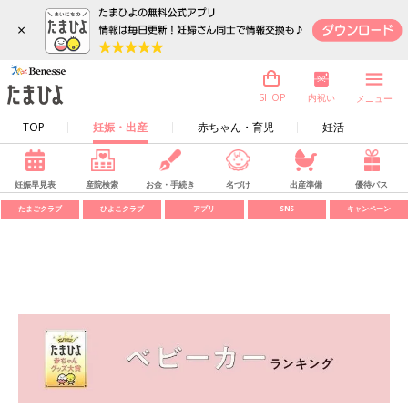
×
内祝い
SHOP
メニュー
TOP
妊娠・出産
赤ちゃん・育児
妊活
妊娠早見表
産院検索
お金・手続き
名づけ
出産準備
優待パス
たまごクラブ
ひよこクラブ
アプリ
SNS
キャンペーン