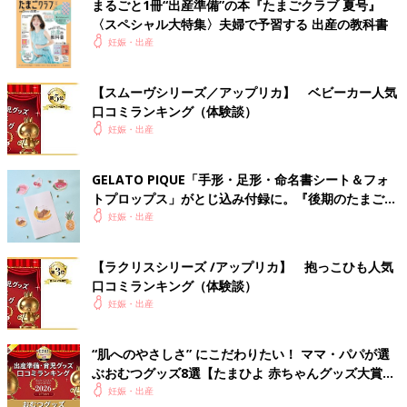
まるごと1冊“出産準備”の本『たまごクラブ 夏号』
〈スペシャル大特集〉夫婦で予習する 出産の教科書
妊娠・出産
【スムーヴシリーズ／アップリカ】 ベビーカー人気
口コミランキング（体験談）
妊娠・出産
GELATO PIQUE「手形・足形・命名書シート＆フォ
トプロップス」がとじ込み付録に。『後期のたまごク
ラブ』春号が発売中！
妊娠・出産
【ラクリスシリーズ /アップリカ】 抱っこひも人気
口コミランキング（体験談）
妊娠・出産
“肌へのやさしさ” にこだわりたい！ ママ・パパが選
ぶおむつグッズ8選【たまひよ 赤ちゃんグッズ大賞
2026】
妊娠・出産