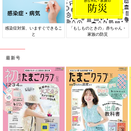
・
日本外来小児科学会リーフレッ
六星占術 細木かおりさんの人
ト検討会
相談
最新号