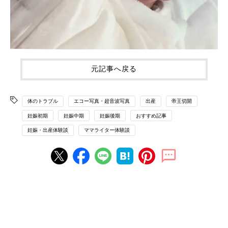
元記事へ戻る
体のトラブル
エコー写真・超音波写真
出産
帝王切開
妊娠初期
妊娠中期
妊娠後期
おすすめ記事
妊娠・出産体験談
ママライター体験談