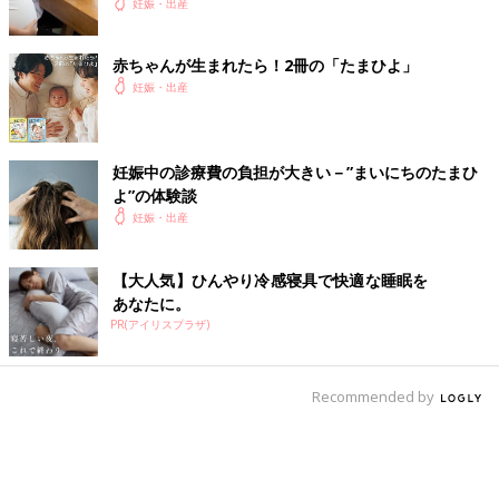
妊娠・出産
赤ちゃんが生まれたら！2冊の「たまひよ」
妊娠・出産
妊娠中の診療費の負担が大きい－”まいにちのたまひ
よ”の体験談
妊娠・出産
【大人気】ひんやり冷感寝具で快適な睡眠を
あなたに。
PR(アイリスプラザ)
Recommended by