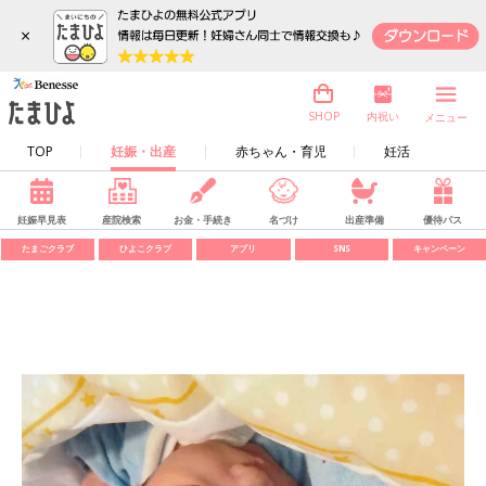
×
内祝い
SHOP
メニュー
TOP
妊娠・出産
赤ちゃん・育児
妊活
妊娠早見表
産院検索
お金・手続き
名づけ
出産準備
優待パス
たまごクラブ
ひよこクラブ
アプリ
SNS
キャンペーン