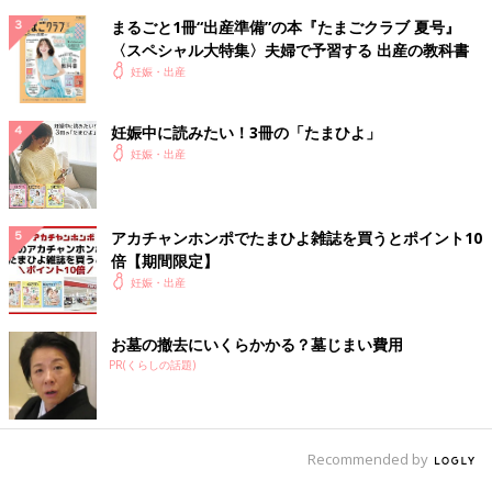
まるごと1冊“出産準備”の本『たまごクラブ 夏号』
〈スペシャル大特集〉夫婦で予習する 出産の教科書
妊娠・出産
妊娠中に読みたい！3冊の「たまひよ」
妊娠・出産
アカチャンホンポでたまひよ雑誌を買うとポイント10
倍【期間限定】
妊娠・出産
お墓の撤去にいくらかかる？墓じまい費用
PR(くらしの話題)
Recommended by