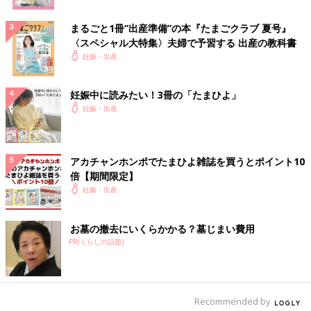
まるごと1冊“出産準備”の本『たまごクラブ 夏号』
〈スペシャル大特集〉夫婦で予習する 出産の教科書
妊娠・出産
妊娠中に読みたい！3冊の「たまひよ」
妊娠・出産
アカチャンホンポでたまひよ雑誌を買うとポイント10
倍【期間限定】
妊娠・出産
お墓の撤去にいくらかかる？墓じまい費用
PR(くらしの話題)
Recommended by