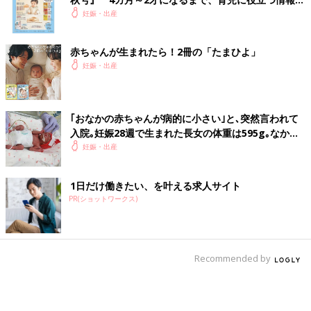
いっぱい！
妊娠・出産
赤ちゃんが生まれたら！2冊の「たまひよ」
妊娠・出産
｢おなかの赤ちゃんが病的に小さい｣と､突然言われて
入院｡妊娠28週で生まれた長女の体重は595g｡なかな
か会えない日々に涙した【低出生体重児】
妊娠・出産
1日だけ働きたい、を叶える求人サイト
PR(ショットワークス)
Recommended by