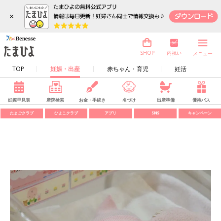
×
内祝い
SHOP
メニュー
TOP
妊娠・出産
赤ちゃん・育児
妊活
妊娠早見表
産院検索
お金・手続き
名づけ
出産準備
優待パス
たまごクラブ
ひよこクラブ
アプリ
SNS
キャンペーン