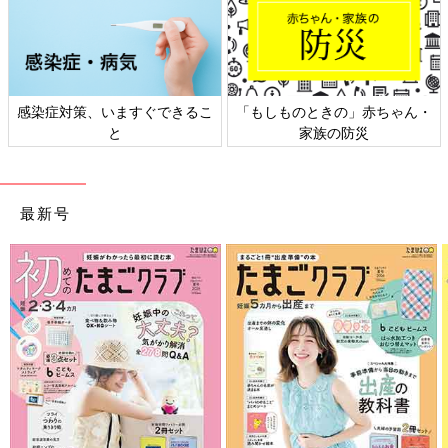
ものときの」赤ちゃん・
日本外来小児科学会リーフレッ
六星占術
家族の防災
ト検討会
最新号