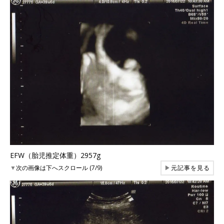
EFW（胎児推定体重）2957g
▼
次の画像は下へスクロール (7/9)
▶
元記事を見る