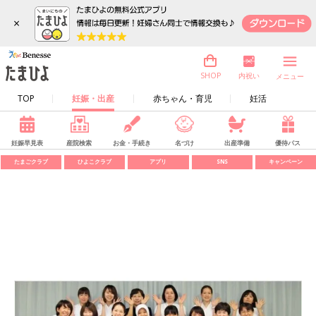
×
内祝い
SHOP
メニュー
TOP
妊娠・出産
赤ちゃん・育児
妊活
妊娠早見表
産院検索
お金・手続き
名づけ
出産準備
優待パス
たまごクラブ
ひよこクラブ
アプリ
SNS
キャンペーン