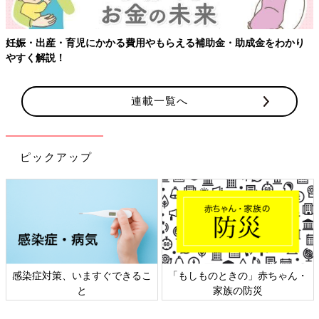
【ワクチン接種できるものも】妊婦の感染症対策、知っておいて！
連載一覧へ
ピックアップ
日本外来小児科学会リーフレッ
六星占術 細木かおりさんの人生
ト検討会
相談