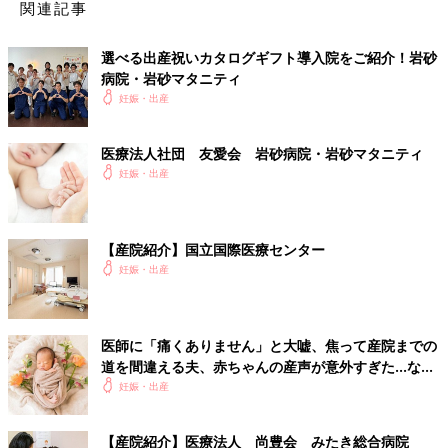
関連記事
選べる出産祝いカタログギフト導入院をご紹介！岩砂
病院・岩砂マタニティ
妊娠・出産
医療法人社団 友愛会 岩砂病院・岩砂マタニティ
妊娠・出産
【産院紹介】国立国際医療センター
妊娠・出産
医師に「痛くありません」と大嘘、焦って産院までの
道を間違える夫、赤ちゃんの産声が意外すぎた…など
など。出産爆笑エピソード
妊娠・出産
【産院紹介】医療法人 尚豊会 みたき総合病院