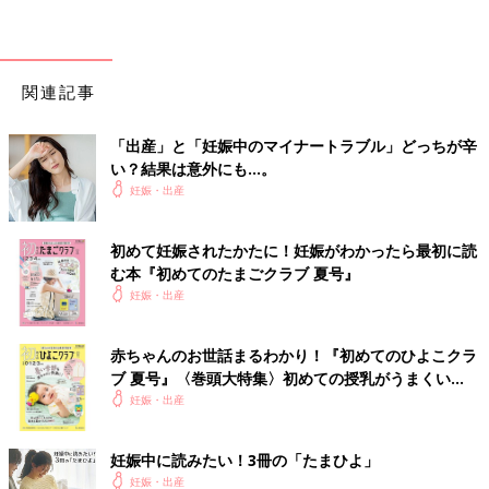
関連記事
「出産」と「妊娠中のマイナートラブル」どっちが辛
い？結果は意外にも…。
妊娠・出産
初めて妊娠されたかたに！妊娠がわかったら最初に読
む本『初めてのたまごクラブ 夏号』
妊娠・出産
赤ちゃんのお世話まるわかり！『初めてのひよこクラ
ブ 夏号』〈巻頭大特集〉初めての授乳がうまくい
く！ おっぱい・ミルクの基本と夏のトラブル 解決テ
妊娠・出産
ク
妊娠中に読みたい！3冊の「たまひよ」
妊娠・出産