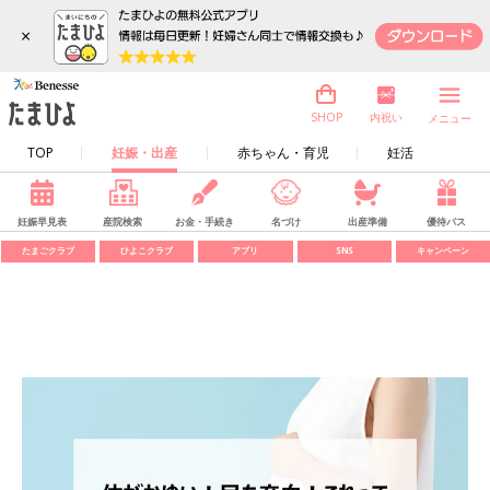
×
内祝い
SHOP
メニュー
TOP
妊娠・出産
赤ちゃん・育児
妊活
妊娠早見表
産院検索
お金・手続き
名づけ
出産準備
優待パス
たまごクラブ
ひよこクラブ
アプリ
SNS
キャンペーン