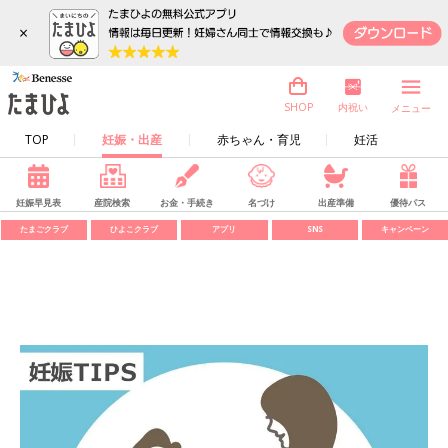
×
内祝い
SHOP
メニュー
TOP
妊娠・出産
赤ちゃん・育児
妊活
妊娠早見表
産院検索
お金・手続き
名づけ
出産準備
優待パス
たまごクラブ
ひよこクラブ
アプリ
SNS
キャンペーン