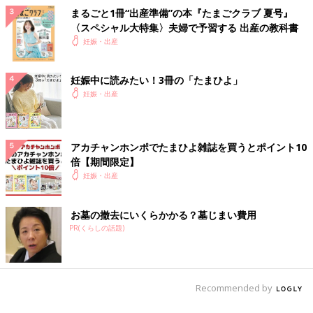
まるごと1冊“出産準備”の本『たまごクラブ 夏号』
〈スペシャル大特集〉夫婦で予習する 出産の教科書
妊娠・出産
妊娠中に読みたい！3冊の「たまひよ」
妊娠・出産
アカチャンホンポでたまひよ雑誌を買うとポイント10
倍【期間限定】
妊娠・出産
お墓の撤去にいくらかかる？墓じまい費用
PR(くらしの話題)
Recommended by