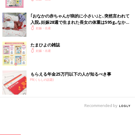
｢おなかの赤ちゃんが病的に小さい｣と､突然言われて
入院｡妊娠28週で生まれた長女の体重は595g｡なかな
か会えない日々に涙した【低出生体重児】
妊娠・出産
たまひよの雑誌
妊娠・出産
もらえる年金25万円以下の人が知るべき事
PR(くらしの話題)
Recommended by