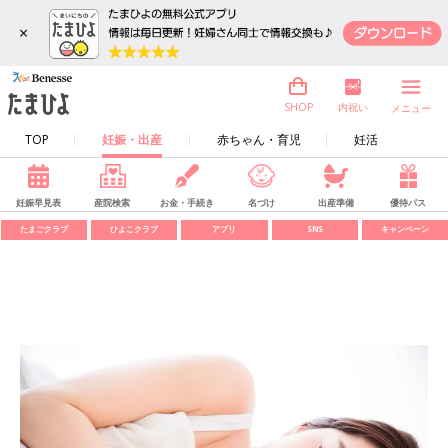
×
内祝い
SHOP
メニュー
TOP
妊娠・出産
赤ちゃん・育児
妊活
妊娠早見表
産院検索
お金・手続き
名づけ
出産準備
優待パス
たまごクラブ
ひよこクラブ
アプリ
SNS
キャンペーン