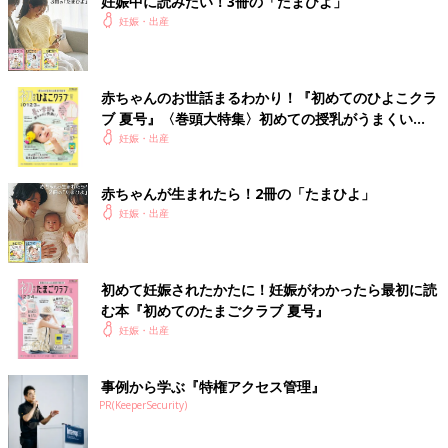
妊娠中に読みたい！3冊の「たまひよ」
妊娠・出産
赤ちゃんのお世話まるわかり！『初めてのひよこクラ
ブ 夏号』〈巻頭大特集〉初めての授乳がうまくい
く！ おっぱい・ミルクの基本と夏のトラブル 解決テ
妊娠・出産
ク
赤ちゃんが生まれたら！2冊の「たまひよ」
妊娠・出産
初めて妊娠されたかたに！妊娠がわかったら最初に読
む本『初めてのたまごクラブ 夏号』
妊娠・出産
事例から学ぶ『特権アクセス管理』
PR(KeeperSecurity)