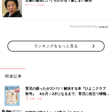
お墓の撤去にいくらかかる？墓じまい費用
PR(くらしの話題)
Recommended by
ランキングをもっと見る
関連記事
育児の困ったがズバリ！解決する本『ひよこクラブ
秋号』 4カ月～2才になるまで、育児に役立つ情報が
いっぱい！
妊娠・出産