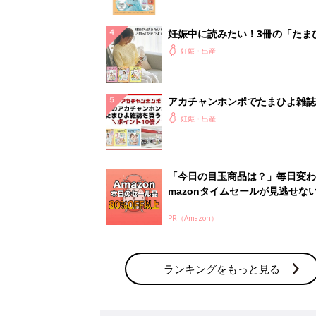
妊娠中に読みたい！3冊の「たま
よ」
妊娠・出産
アカチャンホンポでたまひよ雑誌
うとポイント10倍【期間限定】
妊娠・出産
「今日の目玉商品は？」毎日変わ
mazonタイムセールが見逃せな
PR（Amazon）
ランキングをもっと見る