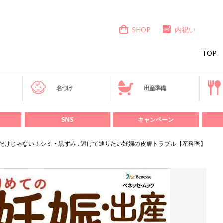
SHOP
内祝い
TOP
き
名づけ
出産準備
SNS
キャンペーン
だけじゃない！シミ・黒ずみ…避けて通りたい妊婦の皮膚トラブル【産科医】