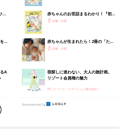
ぱい！
ひ
赤ちゃんのお世話まるわかり！『初め
てのひよこクラブ 夏号』〈巻頭大特
妊娠・出産
集〉初めての授乳がうまくいく！ お
っぱい・ミルクの基本と夏のトラブル
解決テク
を買
赤ちゃんが生まれたら！2冊の「たま
ひよ」
妊娠・出産
るA
宿探しに迷わない、大人の旅計画。
い
リゾート会員権の魅力
PR（リゾート・ステーション株式会社）
Recommended by