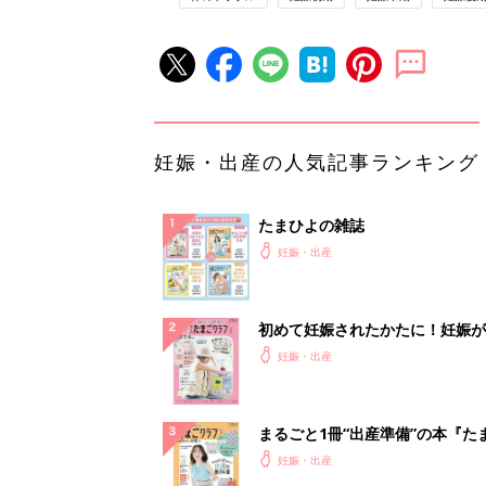
妊娠・出産の人気記事ランキング
たまひよの雑誌
妊娠・出産
初めて妊娠されたかたに！妊娠が
ったら最初に読む本『初めてのた
妊娠・出産
クラブ 夏号』
まるごと1冊“出産準備”の本『た
クラブ 夏号』〈スペシャル大特
妊娠・出産
夫婦で予習する 出産の教科書