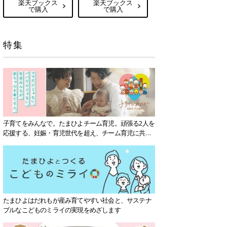
楽天ブックス
楽天ブックス
で購入
で購入
特集
子育てをみんなで。たまひよチーム育児。頑張る2人を
応援する、妊娠・育児世代を超え、チーム育児に共感
する社会を目指していきます。
たまひよはだれもが産み育てやすい社会と、サステナ
ブルなこどものミライの実現をめざします