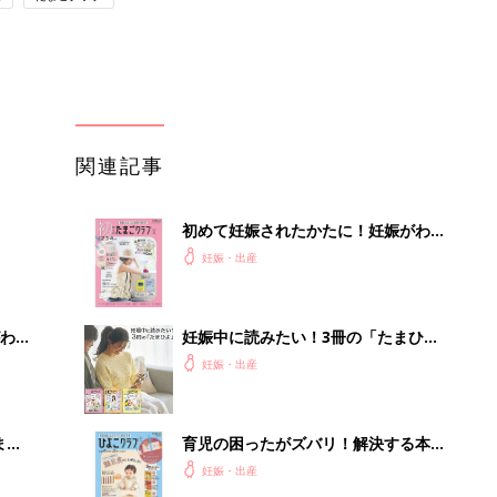
関連記事
初めて妊娠されたかたに！妊娠がわか
ったら最初に読む本『初めてのたまご
妊娠・出産
クラブ 夏号』
わか
妊娠中に読みたい！3冊の「たまひ
まご
よ」
妊娠・出産
まご
育児の困ったがズバリ！解決する本
集〉
『ひよこクラブ 秋号』 4カ月～2才
妊娠・出産
になるまで、育児に役立つ情報がいっ