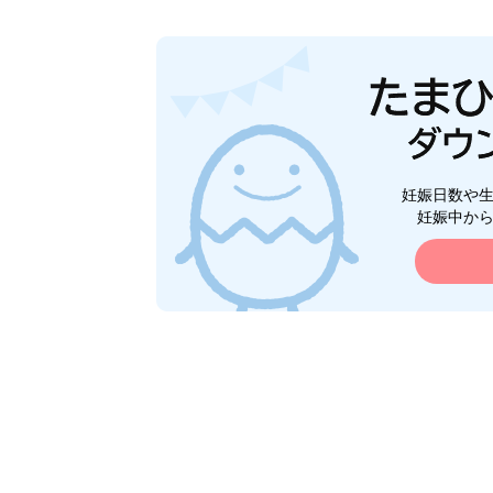
妊娠日数や
妊娠中か