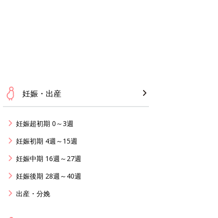
妊娠・出産
妊娠超初期 0～3週
妊娠初期 4週～15週
妊娠中期 16週～27週
妊娠後期 28週～40週
出産・分娩