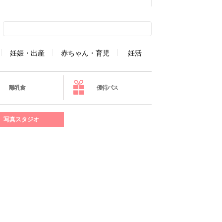
妊娠・出産
赤ちゃん・育児
妊活
離乳食
優待パス
写真スタジオ