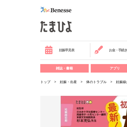
妊娠早見表
お金・手続
雑誌・書籍
アプリ
トップ
妊娠・出産
体のトラブル
妊娠線