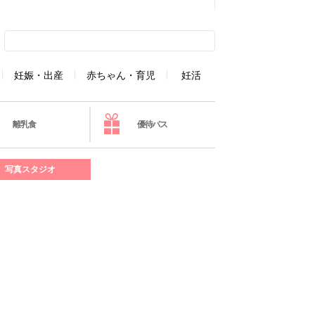
妊娠・出産
赤ちゃん・育児
妊活
離乳食
優待パス
写真スタジオ