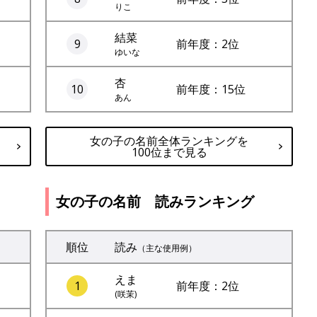
りこ
結菜
9
前年度：2位
ゆいな
杏
10
前年度：15位
あん
女の子の名前全体ランキングを
100位まで見る
女の子の名前 読みランキング
順位
読み
（主な使用例）
えま
1
前年度：2位
(咲茉)