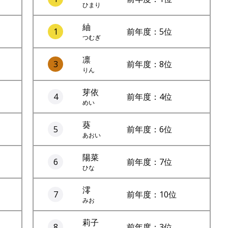
ひまり
紬
1
前年度：5位
つむぎ
凛
3
前年度：8位
りん
芽依
4
前年度：4位
めい
葵
5
前年度：6位
あおい
陽菜
6
前年度：7位
ひな
澪
7
前年度：10位
みお
莉子
8
前年度：3位