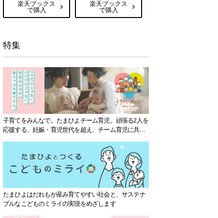
楽天ブックス
楽天ブックス
で購入
で購入
特集
子育てをみんなで。たまひよチーム育児。頑張る2人を
応援する、妊娠・育児世代を超え、チーム育児に共感
する社会を目指していきます。
たまひよはだれもが産み育てやすい社会と、サステナ
ブルなこどものミライの実現をめざします