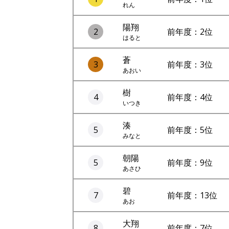
れん
陽翔
2
前年度：2位
はると
蒼
3
前年度：3位
あおい
樹
4
前年度：4位
いつき
湊
5
前年度：5位
みなと
朝陽
5
前年度：9位
あさひ
碧
7
前年度：13位
あお
大翔
8
前年度：7位