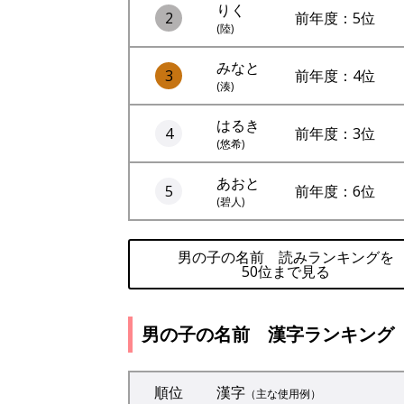
りく
2
前年度：5位
(陸)
みなと
3
前年度：4位
(湊)
はるき
4
前年度：3位
(悠希)
あおと
5
前年度：6位
(碧人)
男の子の名前 読みランキングを
50位まで見る
男の子の名前 漢字ランキング
順位
漢字
（主な使用例）