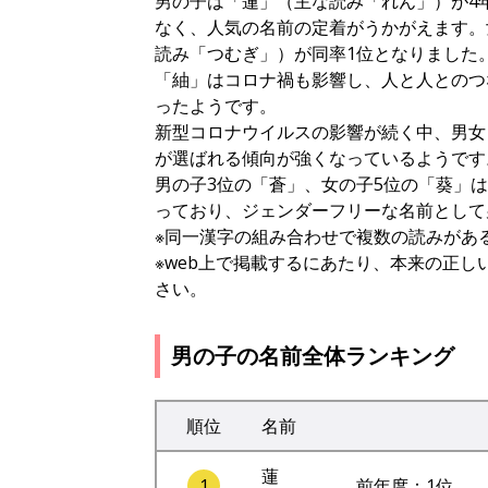
男の子は「蓮」（主な読み「れん」）が4
なく、人気の名前の定着がうかがえます。
読み「つむぎ」）が同率1位となりました
「紬」はコロナ禍も影響し、人と人とのつ
ったようです。
新型コロナウイルスの影響が続く中、男女
が選ばれる傾向が強くなっているようです
男の子3位の「蒼」、女の子5位の「葵」
っており、ジェンダーフリーな名前として
※同一漢字の組み合わせで複数の読みがあ
※web上で掲載するにあたり、本来の正
さい。
男の子の名前全体ランキング
順位
名前
蓮
1
前年度：1位