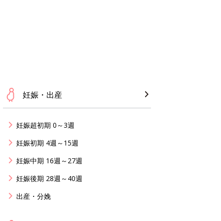
妊娠・出産
妊娠超初期 0～3週
妊娠初期 4週～15週
妊娠中期 16週～27週
妊娠後期 28週～40週
出産・分娩