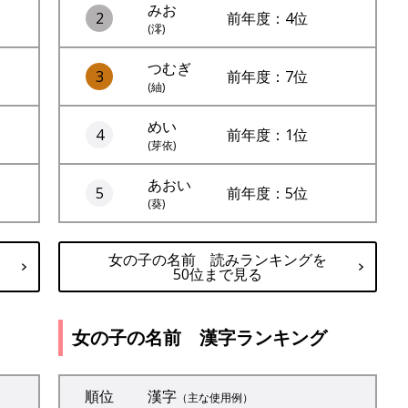
みお
2
前年度：4位
(澪)
つむぎ
3
前年度：7位
(紬)
めい
4
前年度：1位
(芽依)
あおい
5
前年度：5位
(葵)
女の子の名前 読みランキングを
50位まで見る
女の子の名前 漢字ランキング
順位
漢字
（主な使用例）