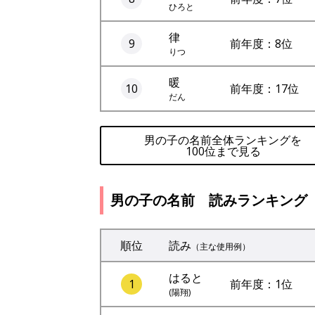
ひろと
律
9
前年度：8位
りつ
暖
10
前年度：17位
だん
男の子の名前全体ランキングを
100位まで見る
男の子の名前 読みランキング
順位
読み
（主な使用例）
はると
1
前年度：1位
(陽翔)