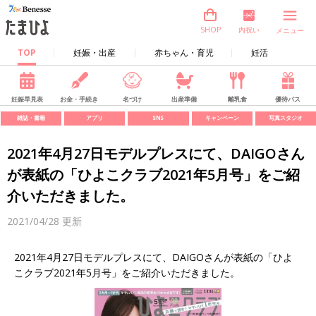
内祝い
SHOP
メニュー
TOP
妊娠・出産
赤ちゃん・育児
妊活
妊娠早見表
お金・手続き
名づけ
出産準備
離乳食
優待パス
雑誌・書籍
アプリ
SNS
キャンペーン
写真スタジオ
2021年4月27日モデルプレスにて、DAIGOさん
が表紙の「ひよこクラブ2021年5月号」をご紹
介いただきました。
2021/04/28
更新
2021年4月27日モデルプレスにて、DAIGOさんが表紙の「ひよ
こクラブ2021年5月号」をご紹介いただきました。