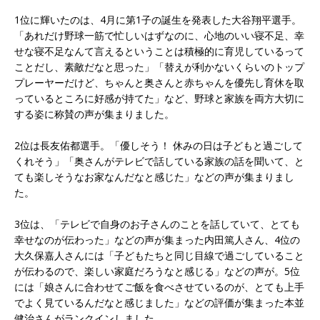
1位に輝いたのは、4月に第1子の誕生を発表した大谷翔平選手。
「あれだけ野球一筋で忙しいはずなのに、心地のいい寝不足、幸
せな寝不足なんて言えるということは積極的に育児しているって
ことだし、素敵だなと思った」「替えが利かないくらいのトップ
プレーヤーだけど、ちゃんと奥さんと赤ちゃんを優先し育休を取
っているところに好感が持てた」など、野球と家族を両方大切に
する姿に称賛の声が集まりました。
2位は長友佑都選手。「優しそう！ 休みの日は子どもと過ごして
くれそう」「奥さんがテレビで話している家族の話を聞いて、と
ても楽しそうなお家なんだなと感じた」などの声が集まりまし
た。
3位は、「テレビで自身のお子さんのことを話していて、とても
幸せなのが伝わった」などの声が集まった内田篤人さん、4位の
大久保嘉人さんには「子どもたちと同じ目線で過ごしていること
が伝わるので、楽しい家庭だろうなと感じる」などの声が。5位
には「娘さんに合わせてご飯を食べさせているのが、とても上手
でよく見ているんだなと感じました」などの評価が集まった本並
健治さんがランクインしました。