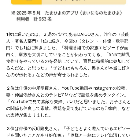
1位に輝いたのは、２児のパパであるDAIGOさん。昨年の〈芸能
人・著名人部門〉1位に続き、今回の〈タレント・俳優・歌手部
門〉でも1位に輝きました。「料理番組での家族エピソードが面
白く、家族を大切にしていることが伝わってくる」「SNSで離乳
食作りをやっているのを発信していて、育児に積極的に参加して
るんだな、と思った」「子どもはもちろん、奥さんが本当に好き
なのが伝わる」などの声が寄せられました。
２位は俳優の中尾明慶さん。YouTube動画やInstagramの投稿、
妻・仲里依紗さんとのテレビCMなどで話題を集めランクイン。
「YouTubeで見て素敵な夫婦、パパだと思いました。お子さんと
の関係も仲良しで素敵。宿題を見てあげているのも印象的」など
の支持が集まりました。
３位は俳優の反町隆史さん。「子どもとよく遊んでいるエピソー
ドを聞いたことがあり好印象」「奥様と一緒にテレビ出演してい