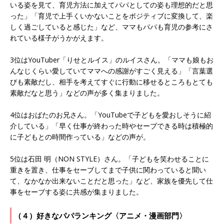
いる姿を見て、育児方法に加えてパパとしての姿も理想的だと思
った」「育児で上手くいかないことをポジティブに変換して、楽
しく過ごしていると感じた」など、ママもパパも育児の参考にさ
れている様子がうかがえます。
3位はYouTuber「りせとルイス」のルイスさん。「ママも娘もお
んなじくらい愛していてママへの感謝がすごく見える」「言葉選
びも素敵だし、相手を考えてすぐに行動に移せるところもとても
素敵だなと思う」などの声が多く集まりました。
4位はおばたのお兄さん。「YouTubeで子どもを愛おしそうに紹
介している」「早く仕事が終わった時やセーブできる時は積極的
に子どもとの時間作っている」などの声が。
5位は石田 明（NON STYLE）さん。「子どもを笑わせることに
重きを置き、仕事をセーブしてまで子供に関わっていると聞い
て、なかなか出来ないことだと思った」など、家族を優先して仕
事をセーブする姿に共感が集まりました。
（４）好きなパパランキング〈アニメ・漫画部門〉