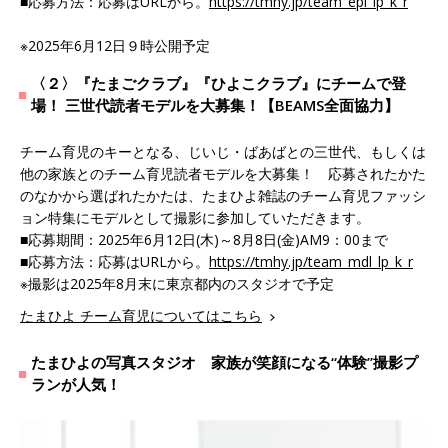
■応募方法：応募はURLから。
https://tmhy.jp/team_epi_lp_k_r
※2025年6月12日９時公開予定
〈２〉『たまごクラブ』『ひよこクラブ』にチームで登
場！ 三世代読者モデルを大募集！【BEAMS全面協力】
チーム育児のキーとなる、じいじ・ばあばとの三世代、もしくは
他の家族とのチーム育児読者モデルを大募集！ 応募されたかた
のなかから選ばれたかたは、たまひよ雑誌のチーム育児ファッシ
ョン特集にモデルとして撮影に参加していただきます。
■応募期間：2025年6月12日(木)～8月8日(金)AM9：00まで
■応募方法：応募はURLから。
https://tmhy.jp/team_mdl_lp_k_r
※撮影は2025年8月末に東京都内のスタジオで予定
たまひよ チーム育児についてはこちら
たまひよの写真スタジオ 家族が笑顔になる“体験”撮影プ
ランが人気！