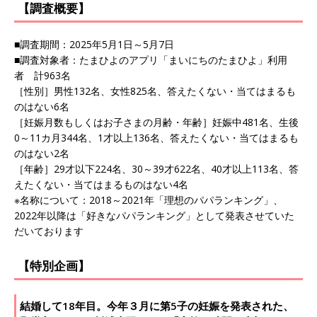
【調査概要】
■調査期間：2025年5月1日～5月7日
■調査対象者：たまひよのアプリ「まいにちのたまひよ」利用
者 計963名
［性別］男性132名、女性825名、答えたくない・当てはまるも
のはない6名
［妊娠月数もしくはお子さまの月齢・年齢］妊娠中481名、生後
0～11カ月344名、1才以上136名、答えたくない・当てはまるも
のはない2名
［年齢］29才以下224名、30～39才622名、40才以上113名、答
えたくない・当てはまるものはない4名
※名称について：2018～2021年「理想のパパランキング」、
2022年以降は「好きなパパランキング」として発表させていた
だいております
【特別企画】
結婚して18年目。今年３月に第5子の妊娠を発表された、