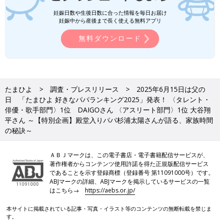
妊娠日数や生後日数に合った情報を毎日お届け
妊娠中から産後まで長く使える無料アプリ
無料ダウンロード
たまひよ
調査・プレスリリース
2025年6月15日は父の
日 「たまひよ 好きなパパランキング2025」発表！ 〈タレント・
俳優・歌手部門〉1位 DAIGOさん 〈アスリート部門〉1位 大谷翔
平さん ～【特別企画】殿堂入りパパ杉浦太陽さんが語る、家族時間
の秘訣～
ＡＢＪマークは、この電子書店・電子書籍配信サービスが、
著作権者からコンテンツ使用許諾を得た正規版配信サービス
であることを示す登録商標（登録番号 第11091000号）です。
ABJマークの詳細、ABJマークを掲示しているサービスの一覧
はこちら→
https://aebs.or.jp/
本サイトに掲載されている記事・写真・イラスト等のコンテンツの無断転載を禁じま
す。