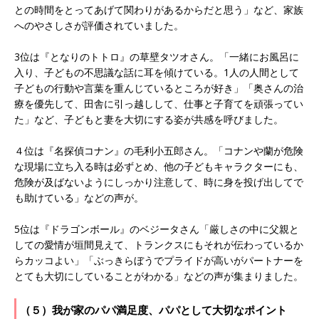
との時間をとってあげて関わりがあるからだと思う」など、家族
へのやさしさが評価されていました。
3位は『となりのトトロ』の草壁タツオさん。「一緒にお風呂に
入り、子どもの不思議な話に耳を傾けている。1人の人間として
子どもの行動や言葉を重んじているところが好き」「奥さんの治
療を優先して、田舎に引っ越しして、仕事と子育てを頑張ってい
た」など、子どもと妻を大切にする姿が共感を呼びました。
４位は『名探偵コナン』の毛利小五郎さん。「コナンや蘭が危険
な現場に立ち入る時は必ずとめ、他の子どもキャラクターにも、
危険が及ばないようにしっかり注意して、時に身を投げ出してで
も助けている」などの声が。
5位は『ドラゴンボール』のベジータさん「厳しさの中に父親と
しての愛情が垣間見えて、トランクスにもそれが伝わっているか
らカッコよい」「ぶっきらぼうでプライドが高いがパートナーを
とても大切にしていることがわかる」などの声が集まりました。
（５）我が家のパパ満足度、パパとして大切なポイント