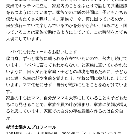
夫婦でキッチンに立ち、家庭内のことをふたりで話して共通認識
をもつようにしています。家族でのご飯の時間は、子どもたちも
僕たちもたくさん喋ります。家族で、今、何に困っているのか、
何が流行っていて楽しんでいるのかを分かち合い、悩みごと・困
っていることは家族で助けるようにしていて、この時間をとても
大切にしています。
―パパにむけたエールをお願いします
僕自身、ずっと家族に頼られる存在でいたいので、努力し続けて
います。「パパに言ってもわからない」と家族に置いていかれな
いように、日々変わる家庭・子どもの環境を知るために、子ども
の友達・先生の顔や名前を覚えたり、学校公開に参加したりして
います。ママ任せにせず、自分が戦力になることを心がけていま
す。
家族の中心はママ。自分がママを大事にしていることを子どもた
ちにも見せることで、家族全員の絆が深まり、家族に笑顔が増え
ると思っています。家庭での自分の存在意義を作るのは自分自
身。
杉浦太陽さんプロフィール
1981年生まれ 大阪府出身。2001年に「ウルトラマンコスモ