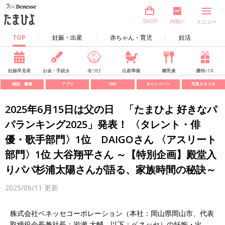
内祝い
SHOP
メニュー
TOP
妊娠・出産
赤ちゃん・育児
妊活
妊娠早見表
お金・手続き
名づけ
出産準備
離乳食
優待パス
雑誌・書籍
アプリ
SNS
キャンペーン
写真スタジオ
2025年6月15日は父の日 「たまひよ 好きなパ
パランキング2025」発表！ 〈タレント・俳
優・歌手部門〉1位 DAIGOさん 〈アスリート
部門〉1位 大谷翔平さん ～【特別企画】殿堂入
りパパ杉浦太陽さんが語る、家族時間の秘訣～
2025/06/11
更新
株式会社ベネッセコーポレーション（本社：岡山県岡山市、代表
取締役会長兼社長：岩瀬 大輔、以下：ベネッセ）の妊娠・出