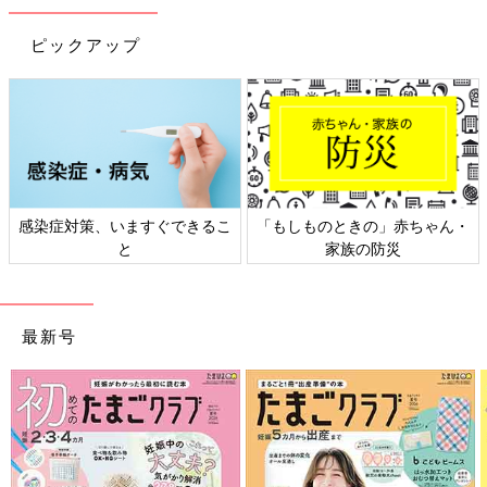
ピックアップ
日本外来小児科学会リーフレッ
六星占術 細木かおりさんの人生
ト検討会
相談
最新号