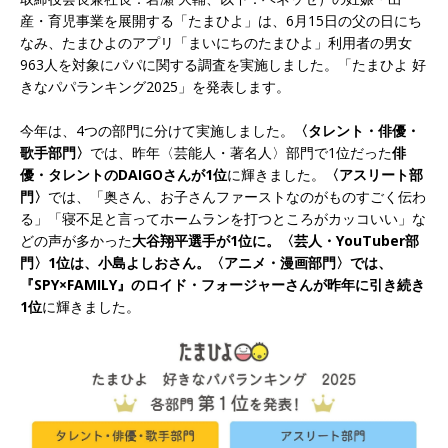
産・育児事業を展開する「たまひよ」は、6月15日の父の日にち
なみ、たまひよのアプリ「まいにちのたまひよ」利用者の男女
963人を対象にパパに関する調査を実施しました。「たまひよ 好
きなパパランキング2025」を発表します。
今年は、4つの部門に分けて実施しました。
〈タレント・俳優・
歌手部門〉
では、昨年〈芸能人・著名人〉部門で1位だった
俳
優・タレントのDAIGOさんが1位
に輝きました。
〈アスリート部
門〉
では、「奥さん、お子さんファーストなのがものすごく伝わ
る」「寝不足と言ってホームランを打つところがカッコいい」な
どの声が多かった
大谷翔平選手が1位に。〈芸人・YouTuber部
門〉1位は、小島よしおさん。〈アニメ・漫画部門〉では、
『SPY×FAMILY』のロイド・フォージャーさんが昨年に引き続き
1位
に輝きました。