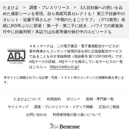
たまひよ
調査・プレスリリース
3人目妊娠への想いを込
めた撮影シーンを実現。自ら表紙写真セレクトも！ 第三子妊娠中の
タレント・近藤千尋さんが 『中期のたまごクラブ』（7/12発売）表
紙に約5年ぶりに登場！ 第一子・第二子に続き、ハワイでの家族旅
行中に妊娠判明！本誌では出産準備や旅行中のエピソードも
ＡＢＪマークは、この電子書店・電子書籍配信サービスが、
著作権者からコンテンツ使用許諾を得た正規版配信サービス
であることを示す登録商標（登録番号 第11091000号）です。
ABJマークの詳細、ABJマークを掲示しているサービスの一覧
はこちら→
https://aebs.or.jp/
本サイトに掲載されている記事・写真・イラスト等のコンテンツの無断転載を禁じま
す。
たまひよについて
利用規約
ポリシー
医師・専門家一覧
サイトマップ
調査・プレスリリース・メディア掲載
広告のご相談
お問い合わせ
利用者情報の取り扱いについて