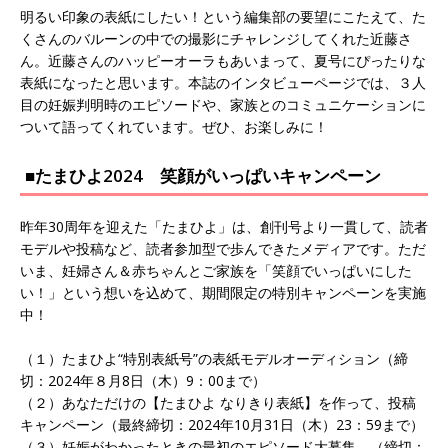
明るい印象の表紙にしたい！という編集部の要望にこたえて、た
くさんのバルーンの中での撮影にチャレンジしてくれた近藤さ
ん。近藤さんのハッピーオーラもあいまって、夏号にぴったりな
表紙になったと思います。本誌のインタビューページでは、３人
目の妊娠判明時のエピソードや、家族とのコミュニケーションに
ついて語ってくれています。ぜひ、お楽しみに！
■たまひよ2024 笑顔がいっぱいキャンペーン
昨年30周年を迎えた「たまひよ」は、創刊号より一貫して、読者
モデルや投稿など、読者参加型で歩んできたメディアです。ただ
いま、妊婦さん＆赤ちゃんとご家族を「笑顔でいっぱいにした
い！」という想いを込めて、期間限定の特別キャンペーンを実施
中！
（１）たまひよ“特別表紙号”の表紙モデルオーディション（締
切：2024年８月8日（木）9：00まで）
（２）あなただけの【たまひよ なりきり表紙】を作って、投稿
キャンペーン（最終締切：2024年10月31日（木）23：59まで）
（３）妊娠がわかったときの最初のエピソード大募集 （締切：