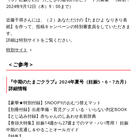
2024年9月12日（木）9：00まで）
近藤千尋さんには、（２）あなただけの【たまひよ なりきり表
紙】を作って、投稿キャンペーンの特別審査員をしていただきま
す。
詳細は特別サイトをご覧ください。
特別サイト
＜ご参考＞
『中期のたまごクラブ』2024年夏号（妊娠5・6・7カ月）
詳細情報
【豪華★特別付録】SNOOPYのおむつ替えマット
【別冊付録】出産準備・育児グッズ いる・いらない判定BOOK
【とじ込み付録】赤ちゃんのしあわせ名前辞典
【巻頭大特集】妊娠14週から27週までのママ・パパ専用！ 妊娠
中期の見通し＆やることオールガイド
【特集】