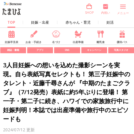
内祝い
SHOP
メニュー
TOP
妊娠・出産
赤ちゃん・育児
妊活
妊娠早見表
お金・手続き
名づけ
出産準備
離乳食
優待パス
雑誌・書籍
アプリ
SNS
キャンペーン
写真スタジオ
3人目妊娠への想いを込めた撮影シーンを実
現。自ら表紙写真セレクトも！ 第三子妊娠中の
タレント・近藤千尋さんが 『中期のたまごクラ
ブ』（7/12発売）表紙に約5年ぶりに登場！ 第
一子・第二子に続き、ハワイでの家族旅行中に
妊娠判明！本誌では出産準備や旅行中のエピソ
ードも
2024/07/12
更新