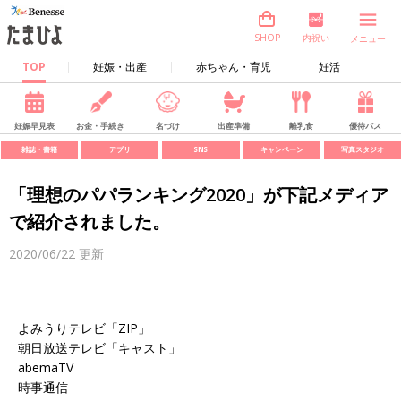
内祝い
SHOP
メニュー
TOP
妊娠・出産
赤ちゃん・育児
妊活
妊娠早見表
お金・手続き
名づけ
出産準備
離乳食
優待パス
雑誌・書籍
アプリ
SNS
キャンペーン
写真スタジオ
「理想のパパランキング2020」が下記メディア
で紹介されました。
2020/06/22
更新
よみうりテレビ「ZIP」
朝日放送テレビ「キャスト」
abemaTV
時事通信