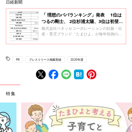
日経新聞
「 理想のパパランキング」発表 1位は
つるの剛士、 2位杉浦太陽、3位は初登
場NON STYLE石田
株式会社ベネッセコーポレーションの妊娠・出
産・育児ブランド「たまひよ」が毎年恒例の
「理想のパパランキング」を発表。タレントの
つるの剛士さんが3年連続で１位に。2位は俳優
の杉浦太陽さん、３位にはNON STYLE石田明さ
んが初ランクインしました。
PR
プレスリリース掲載実績
2020年度
特集