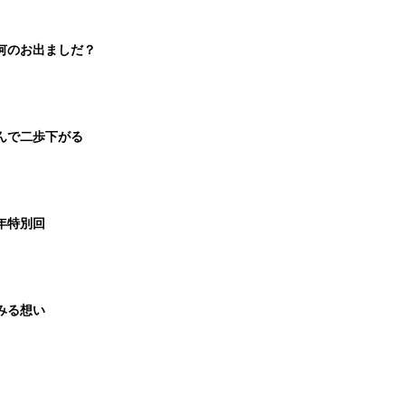
は何のお出ましだ？
進んで二歩下がる
新年特別回
染みる想い