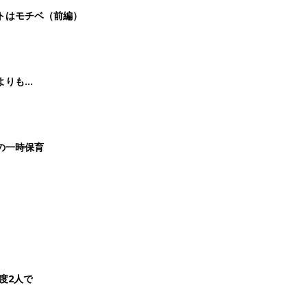
ントはモチベ（前編）
よりも…
ての一時保育
一度2人で