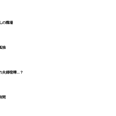
くんの職場
孤独
かの夫婦喧嘩…？
時間